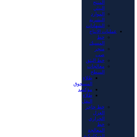
المنتج
البيئي
الموارد
البشرية
الشهادات
عمليات الإنتاج
خط
المسبك
متجر
صب
خط البثق
معالجات
السطح
طلاء
المسحوق
مؤكسد
طلاء
النقل
خط حاجز
العزل
الحراري
خط
المعالجة
الميكانيكية