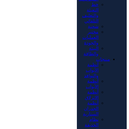
خط
التعبئة
والتغليف
التلقائي
شحنة
مختبر
العمليات
والجودة
البيئة
والطاقة
منتجات
أنظمة
الأبواب
والنوافذ
أنظمة
الأبواب
أنظمة
الانزلاق
أنظمة
الجدران
الستارية
نظام
الحديقة