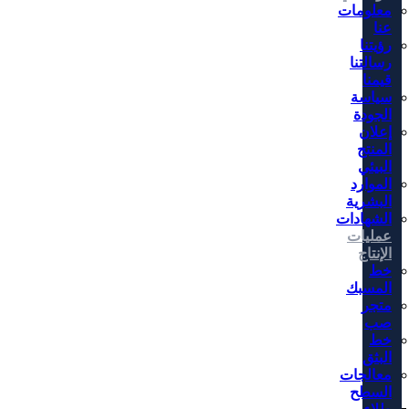
معلومات
عنا
رؤيتنا
رسالتنا
قيمنا
سياسة
الجودة
إعلان
المنتج
البيئي
الموارد
البشرية
الشهادات
عمليات
الإنتاج
خط
المسبك
متجر
صب
خط
البثق
معالجات
السطح