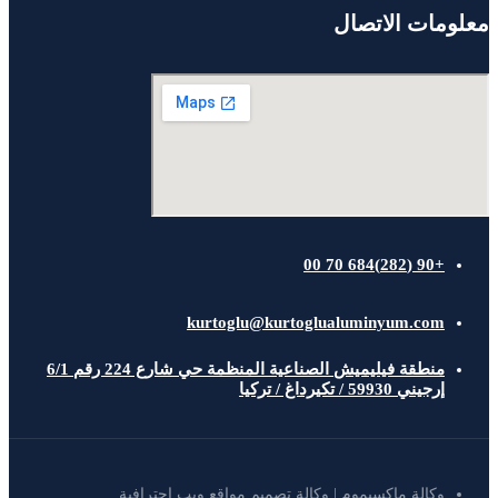
معلومات الاتصال
+90 (282)684 70 00
kurtoglu@kurtoglualuminyum.com
منطقة فيليميش الصناعية المنظمة حي شارع 224 رقم 6/1
إرجيني 59930 / تكيرداغ / تركيا
وكالة ماكسيموم | وكالة تصميم مواقع ويب احترافية