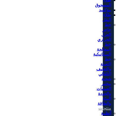
طلاء
المسحوق
مؤكسد
طلاء
النقل
خط
حاجز
العزل
الحراري
خط
المعالجة
الميكانيكية
خط
التعبئة
والتغليف
التلقائي
شحنة
مختبر
العمليات
والجودة
البيئة
والطاقة
منتجات
أنظمة