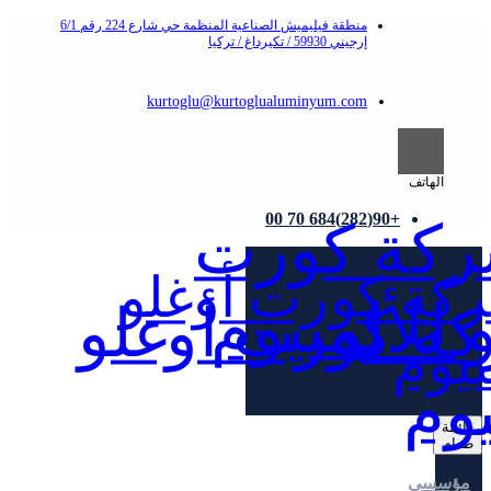
منطقة فيليميش الصناعية المنظمة حي شارع 224 رقم 6/1
إرجيني 59930 / تكيرداغ / تركيا
kurtoglu@kurtoglualuminyum.com
الهاتف
+90(282)684 70 00
قائمة
طعام
مؤسسي