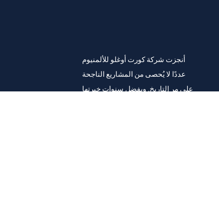
أنجزت شركة كورت أوغلو للألمنيوم
عددًا لا يُحصى من المشاريع الناجحة
على مر التاريخ. وبفضل سنوات خبرتها
الطويلة، دأبت الشركة على ضمان رضا
عملائها.
قائمة طعام
معلومات عنا