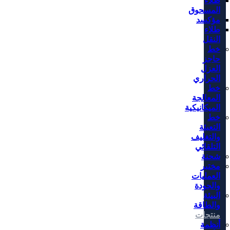
طلاء
المسحوق
مؤكسد
طلاء
النقل
خط
حاجز
العزل
الحراري
خط
المعالجة
الميكانيكية
خط
التعبئة
والتغليف
التلقائي
شحنة
مختبر
العمليات
والجودة
البيئة
والطاقة
منتجات
أنظمة