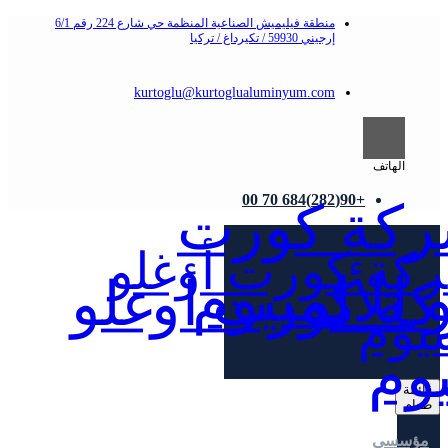
منطقة فيليميش الصناعية المنظمة حي شارع 224 رقم 6/1
إرجيني 59930 / تكيرداغ / تركيا
kurtoglu@kurtoglualuminyum.com
الهاتف
+90(282)684 70 00
قائمة
طعام
مؤسسي