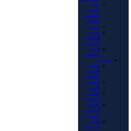
خط
التعبئة
والتغليف
التلقائي
شحنة
مختبر
العمليات
والجودة
البيئة
والطاقة
منتجات
أنظمة
الأبواب
والنوافذ
أنظمة
الأبواب
أنظمة
الانزلاق
أنظمة
الجدران
الستارية
نظام
الحديقة