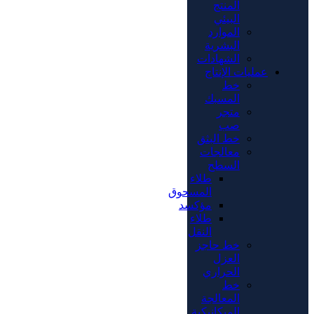
المنتج
البيئي
الموارد
البشرية
الشهادات
عمليات الإنتاج
خط
المسبك
متجر
صب
خط البثق
معالجات
السطح
طلاء
المسحوق
مؤكسد
طلاء
النقل
خط حاجز
العزل
الحراري
خط
المعالجة
الميكانيكية