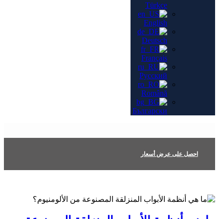
Türkçe
English
Deutsch
Français
Русский
Română
Български
احصل على عرض أسعار