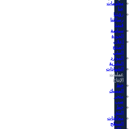
معلومات
عنا
رؤيتنا
رسالتنا
قيمنا
سياسة
الجودة
إعلان
المنتج
البيئي
الموارد
البشرية
الشهادات
عمليات
الإنتاج
خط
المسبك
متجر
صب
خط
البثق
معالجات
السطح