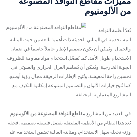
مميزات مقاطع النوافذ المصنوعة
شحنة
الشمسي
Русский
من الألومنيوم
نظام
مختبر
طلاء
العمليات
Română
والجودة
الألومنيوم
تُعدّ أنظمة النوافذ
البيئة
أنظمة
Български
المستخدمة في المباني الحديثة ذات أهمية بالغة من حيث المتانة
والطاقة
الدرابزين
والجمال. ويُمكن أن يكون تصميم الإطار عاملاً حاسماً في ضمان
أنظمة
الاستخدام طويل الأمد. كما يُفضّل استخدام مواد مقاومة للظروف
العتبات
الجوية الخارجية. ويُمكن أن يُساهم العزل الحراري والصوتي في
الأنظمة
تحسين راحة المعيشة. وتُتيح الإطارات الرقيقة مجال رؤية أوسع.
الداخلية
كما تُتيح خيارات الألوان والتصاميم المتنوعة إمكانية التكيف مع
المشاريع المعمارية المختلفة.
في العديد من المشاريع
مقاطع النوافذ المصنوعة من الألومنيوم
يُعد هذا النظام من الأنظمة المفضلة بفضل فلسفة تصميمه. فخفة
وزنه تجعله سهل الاستخدام، ومتانته العالية تضمن استخدامه على