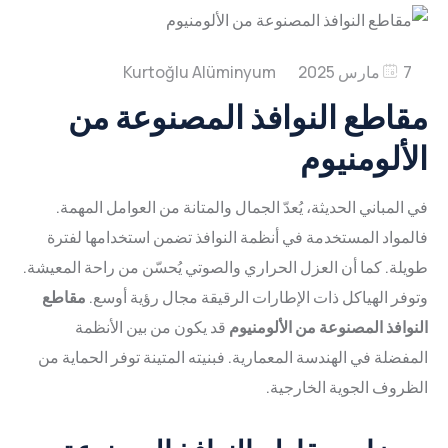
خط
أنظمة
الجودة
المشاريع
البثق
إعلان
مراجع
الأبواب
المنتج
مدونة
أنظمة
معالجات
7 مارس 2025
البيئي
تواصل
السطح
الانزلاق
مقاطع النوافذ المصنوعة من
طلاء
خط
أنظمة
الموارد
الألومنيوم
حاجز
العربية
البشرية
الجدران
المسحوق
مؤكسد
العزل
الستارية
الشهادات
في المباني الحديثة، يُعدّ الجمال والمتانة من العوامل المهمة.
طلاء
نظام
الحراري
Türkçe
فالمواد المستخدمة في أنظمة النوافذ تضمن استخدامها لفترة
النقل
خط
الحديقة
طويلة. كما أن العزل الحراري والصوتي يُحسّن من راحة المعيشة.
الشتوية
المعالجة
English
وتوفر الهياكل ذات الإطارات الرقيقة مجال رؤية أوسع.
مقاطع
أنظمة
الميكانيكية
النوافذ المصنوعة من الألومنيوم
قد يكون من بين الأنظمة
خط
واجهات
Deutsch
المفضلة في الهندسة المعمارية. فبنيته المتينة توفر الحماية من
الألواح
التعبئة
الظروف الجوية الخارجية.
أنظمة
والتغليف
Français
التلقائي
التظليل