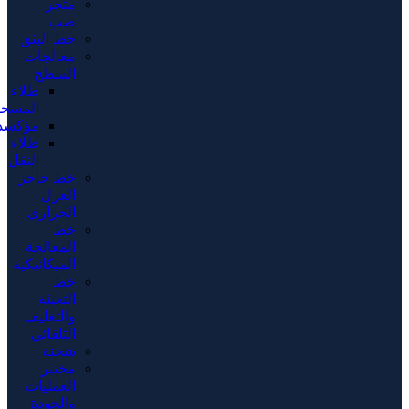
متجر
صب
خط البثق
معالجات
السطح
طلاء
المسحوق
مؤكسد
طلاء
النقل
خط حاجز
العزل
الحراري
خط
المعالجة
الميكانيكية
خط
التعبئة
والتغليف
التلقائي
شحنة
مختبر
العمليات
والجودة