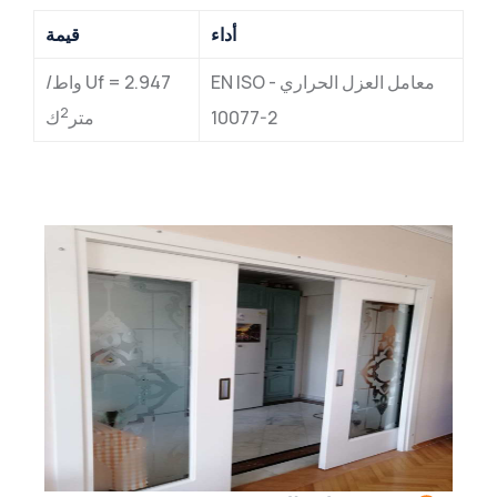
أداء
قيمة
معامل العزل الحراري - EN ISO
Uf = 2.947 واط/
2
10077-2
متر
ك