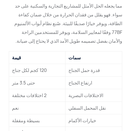
مما يجعله الحل الأمثل للمشاريع التجارية والسكنية على حد
سواء. فهو يقلل من فقدان الحرارة من خلال ضمان كفاءة
الطاقة، ويوفر خيارًا صديقًا للبيئة. صُنع نظام أبواب الألمنيوم
77BF وفقًا لمعايير السلامة، ويوفر للمستخدمين الراحة
والأمان بفضل تصميمه طويل الأمد الذي لا يحتاج إلى صيانة.
سمات
قيمة
قدرة حمل الجناح
120 كجم لكل جناح
ارتفاع الجناح
حتى 3.5 متر
الاختلافات البصرية
2 اختلافات مختلفة
نقل المحمل السفلي
نعم
خيارات الأكمام
بسيطة ومقفلة