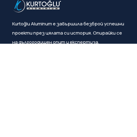
Kurtoğlu Aluminum е завършила безброй успешни
проекти през цялата си история. Опирайки се
на дългогодишен опит и експертиза,
компанията постоянно гарантира
удовлетвореността на клиентите.
Меню
За нас
Продукти