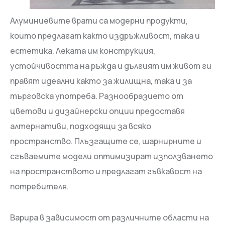
Алуминиевите врати са модерни продукти,
които предлагат както издръжливост, така и
естетика. Леката им конструкция,
устойчивостта на ръжда и дългият им живот ги
правят идеални както за жилищна, така и за
търговска употреба. Разнообразието от
цветови и дизайнерски опции предоставя
алтернативи, подходящи за всяко
пространство. Плъзгащите се, шарнирните и
сгъваемите модели оптимизират използването
на пространството и предлагат гъвкавост на
потребителя.
Варира в зависимост от различните области на