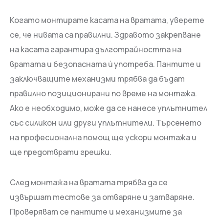
Когато монтирате касата на вратата, уверете
се, че нивата са правилни. Здравото закрепване
на касата гарантира дълготрайността на
вратата и безопасната ѝ употреба. Пантите и
заключващите механизми трябва да бъдат
правилно позиционирани по време на монтажа.
Ако е необходимо, може да се нанесе уплътнител
със силикон или други уплътнители. Търсенето
на професионална помощ ще ускори монтажа и
ще предотврати грешки.
След монтажа на вратата трябва да се
извършат тестове за отваряне и затваряне.
Проверяват се пантите и механизмите за