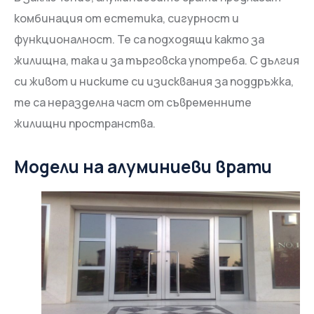
комбинация от естетика, сигурност и
функционалност. Те са подходящи както за
жилищна, така и за търговска употреба. С дългия
си живот и ниските си изисквания за поддръжка,
те са неразделна част от съвременните
жилищни пространства.
Модели на алуминиеви врати