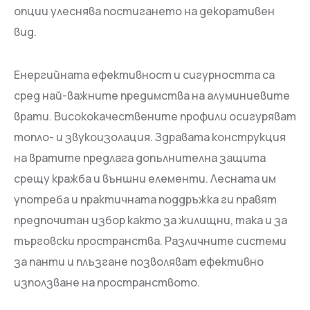
опции улеснява постигането на декоративен
вид.
Енергийната ефективност и сигурността са
сред най-важните предимства на алуминиевите
врати. Висококачествените профили осигуряват
топло- и звукоизолация. Здравата конструкция
на вратите предлага допълнителна защита
срещу кражба и външни елементи. Лесната им
употреба и практичната поддръжка ги правят
предпочитан избор както за жилищни, така и за
търговски пространства. Различните системи
за панти и плъзгане позволяват ефективно
използване на пространството.