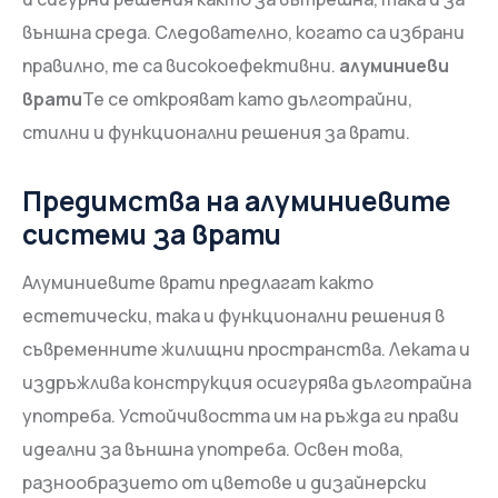
външна среда. Следователно, когато са избрани
правилно, те са високоефективни.
алуминиеви
врати
Те се открояват като дълготрайни,
стилни и функционални решения за врати.
Предимства на алуминиевите
системи за врати
Алуминиевите врати предлагат както
естетически, така и функционални решения в
съвременните жилищни пространства. Леката и
издръжлива конструкция осигурява дълготрайна
употреба. Устойчивостта им на ръжда ги прави
идеални за външна употреба. Освен това,
разнообразието от цветове и дизайнерски