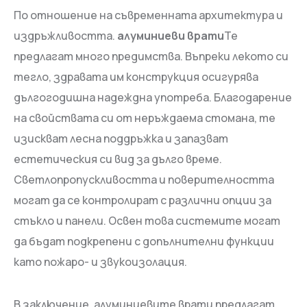
По отношение на съвременната архитектура и
издръжливостта.
алуминиеви врати
Те
предлагат много предимства. Въпреки лекото си
тегло, здравата им конструкция осигурява
дългогодишна надеждна употреба. Благодарение
на свойствата си от неръждаема стомана, те
изискват лесна поддръжка и запазват
естетическия си вид за дълго време.
Светлопропускливостта и поверителността
могат да се контролират с различни опции за
стъкло и панели. Освен това системите могат
да бъдат подкрепени с допълнителни функции
като пожаро- и звукоизолация.
В заключение, алуминиевите врати предлагат