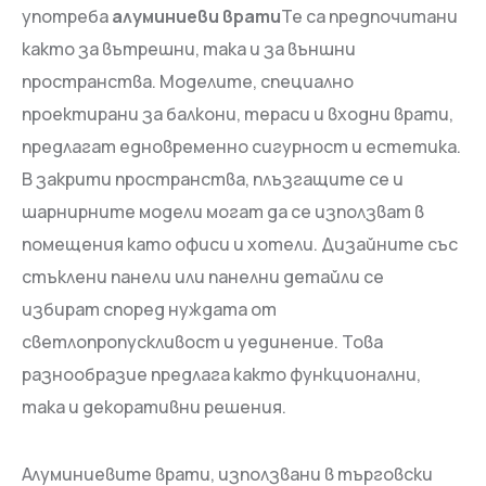
употреба
алуминиеви врати
Те са предпочитани
както за вътрешни, така и за външни
пространства. Моделите, специално
проектирани за балкони, тераси и входни врати,
предлагат едновременно сигурност и естетика.
В закрити пространства, плъзгащите се и
шарнирните модели могат да се използват в
помещения като офиси и хотели. Дизайните със
стъклени панели или панелни детайли се
избират според нуждата от
светлопропускливост и уединение. Това
разнообразие предлага както функционални,
така и декоративни решения.
Алуминиевите врати, използвани в търговски