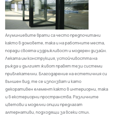
Алуминиевите врати са често предпочитани
както в домовете, така и на работните места,
поради своята издръжливост и модерен дизайн.
Леката им конструкция, устойчивостта на
ръжда и дългият живот правят тези системи
привлекателни. Благодарение на естетичния си
външен вид, те се използват и като
декоративен елемент както в интериорни, така
и в екстериорни пространства. Различните
цветови и моделни опции предлагат
алтернативи, подходящи за всеки стил.