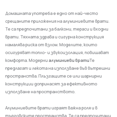
Домашната употреба е едно от най-често
срещаните приложения на алуминиевите врати.
Те са предпочитани за балкони, тераси и входни
врати. Тяхната здрава и сигурна конструкция
намалява риска от взлом. Моделите, които
осигуряват топло- и звукоизолация, повишават
комфорта. Модерни
алуминиеви врати
Те
предлагат и лекота на използване във вътрешни
пространства. Плъзгащите се или шарнирни
конструкции допринасят за ефективното
използване на пространството.
Алуминиевите врати играят важна роля и в
търговските пространства. Те са предпочитани