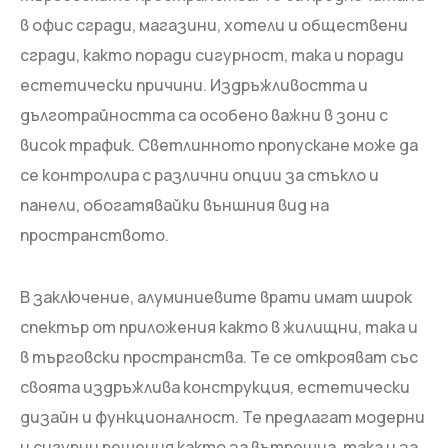
в офис сгради, магазини, хотели и обществени
сгради, както поради сигурност, така и поради
естетически причини. Издръжливостта и
дълготрайността са особено важни в зони с
висок трафик. Светлинното пропускане може да
се контролира с различни опции за стъкло и
панели, обогатявайки външния вид на
пространството.
В заключение, алуминиевите врати имат широк
спектър от приложения както в жилищни, така и
в търговски пространства. Те се открояват със
своята издръжлива конструкция, естетически
дизайн и функционалност. Те предлагат модерни
и сигурни решения както за вътрешна, така и за