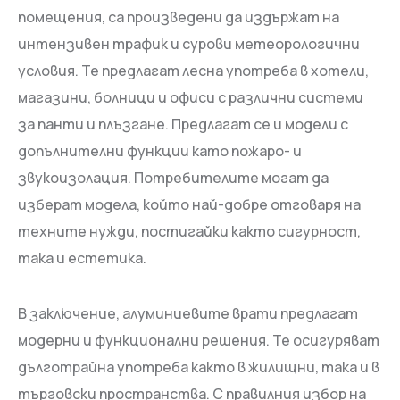
помещения, са произведени да издържат на
интензивен трафик и сурови метеорологични
условия. Те предлагат лесна употреба в хотели,
магазини, болници и офиси с различни системи
за панти и плъзгане. Предлагат се и модели с
допълнителни функции като пожаро- и
звукоизолация. Потребителите могат да
изберат модела, който най-добре отговаря на
техните нужди, постигайки както сигурност,
така и естетика.
В заключение, алуминиевите врати предлагат
модерни и функционални решения. Те осигуряват
дълготрайна употреба както в жилищни, така и в
търговски пространства. С правилния избор на