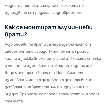
модел, естетика, сигурност и лекота на
използване се предлагат едновременно.
Как се монтират алуминиеви
врати?
Алуминиевите врати са неразделна част от
съвременните сгради. Монтажът е процес,
който изисква внимание и грижа. Първата стъпка
е точното измерване на площта, където ще
бъде монтирана вратата. Неправилните
измервания могат да доведат до неправилно
затваряне на вратата или до изпускане на
въздух. Трябва да се провери равността на пода и
стените.