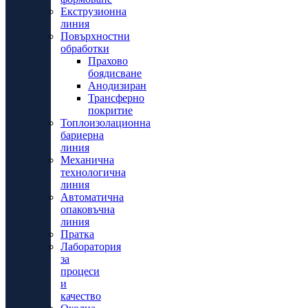
Екструзионна
линия
Повърхностни
обработки
Прахово
боядисване
Анодизиран
Трансферно
покритие
Топлоизолационна
бариерна
линия
Механична
технологична
линия
Автоматична
опаковъчна
линия
Пратка
Лаборатория
за
процеси
и
качество