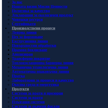
За нас
Нашата визия Мисия Ценности
Политика за качество
Декларация за екологичен продукт
Човешки ресурси
Сертификати
Производствени процеси
Леярна линия
Цех за формоване
Екструзионна линия
Повърхностни обработки
Прахово боядисване
Анодизиран
Трансферно покритие
Топлоизолационна бариерна линия
Механична технологична линия
Автоматична опаковъчна линия
Пратка
Лаборатория за процеси и качество
Околна среда и енергетика
Продукти
Системи за врати и прозорци
Системи за врати
Плъзгащи системи
Системи за окачени фасади