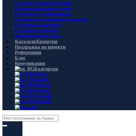
Система за зимна градина
Панелни фасадни системи
Системи за слънцезащита
Система за алуминиево покритие
Системи за парапети
Системи за первази
Интериорни системи
Каталози/Брошури
Поддръжка на проекти
Референции
Блог
Комуникация
Български
Türkçe
English
Deutsch
Français
Русский
Română
العربية