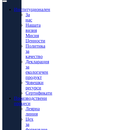
Институционален
За
нас
Нашата
визия
Мисия
Ценности
Политика
за
качество
Декларация
за
екологичен
продукт
Човешки
ресурси
Сертификати
Производствени
процеси
Леярна
линия
Цех
за
формоване