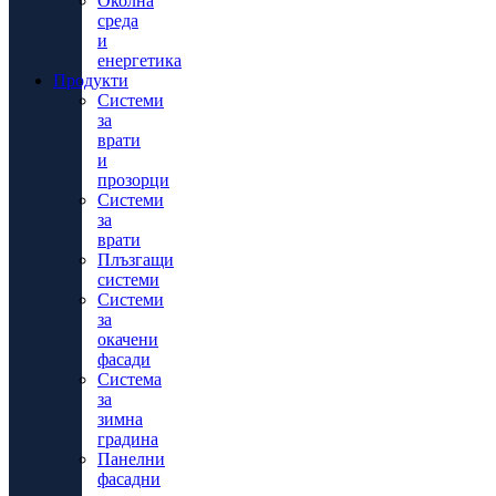
Околна
среда
и
енергетика
Продукти
Системи
за
врати
и
прозорци
Системи
за
врати
Плъзгащи
системи
Системи
за
окачени
фасади
Система
за
зимна
градина
Панелни
фасадни