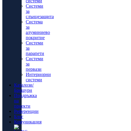
системи
Системи
за
слънцезащита
Система
за
алуминиево
покритие
Системи
за
парапети
Системи
за
первази
Интериорни
системи
Каталози/
Брошури
Поддръжка
на
проекти
Референции
Блог
Комуникация