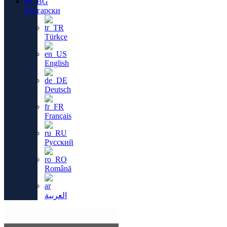
Български
Türkçe
English
Deutsch
Français
Русский
Română
العربية