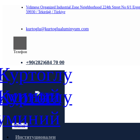
Velimeşe Organized Industrial Zone Neighborhood 224th Street No 6/1 Erge
59930 / Tekirdağ / Türkiye
kurtoglu@kurtoglualuminyum.com
Телефон
+90(282)684 70 00
Меню
Институционален