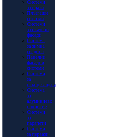
Системи
за врати
Плъзгащи
системи
Системи
за окачени
фасади
Система
за зимна
градина
Панелни
фасадни
системи
Системи
за
слънцезащита
Система
за
алуминиево
покритие
Системи
за
парапети
Системи
за первази