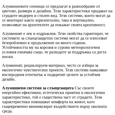
Алуминиевите сенници се предлагат в разнообразие от
цветове, размери и дизайни. Тези характеристики придават на
сградите модерен и стилен вид. Тези системи, които могат да
се монтират както хоризонтално, така и вертикално,
позволяват на архитектите да покажат своята креативност.
Алуминият е лек и издръжлив. Тези свойства гарантират, че
системите за слънцезащитни системи могат да се използват
безпроблемно в продължение на много години.
Устойчивостта му на корозия и сурови метеорологични
условия означава също, че разходите за поддръжка са доста
ниски.
Алуминият, рециклируем материал, често се избира за
екологично чувствителни проекти. Тези системи намаляват
въглеродния отпечатък и подкрепят целите за устойчив
дизайн.
Алуминиеви системи за слънцезащита
Със своите
енергийно ефективни, естетически приятни и екологични
характеристики, той е съществена част от сградите. Тези
характеристики повишават комфорта на живот, като
същевременно минимизират въздействието върху околната
среда.