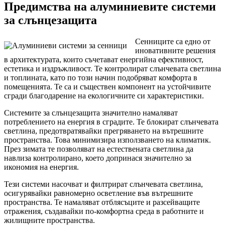
Предимства на алуминиевите системи
за слънцезащита
Сенниците са едно от
иновативните решения
в архитектурата, които съчетават енергийна ефективност,
естетика и издръжливост. Те контролират слънчевата светлина
и топлината, като по този начин подобряват комфорта в
помещенията. Те са и съществен компонент на устойчивите
сгради благодарение на екологичните си характеристики.
Системите за слънцезащита значително намаляват
потреблението на енергия в сградите. Те блокират слънчевата
светлина, предотвратявайки прегряването на вътрешните
пространства. Това минимизира използването на климатик.
През зимата те позволяват на естествената светлина да
навлиза контролирано, което допринася значително за
икономия на енергия.
Тези системи насочват и филтрират слънчевата светлина,
осигурявайки равномерно осветление във вътрешните
пространства. Те намаляват отблясъците и разсейващите
отражения, създавайки по-комфортна среда в работните и
жилищните пространства.