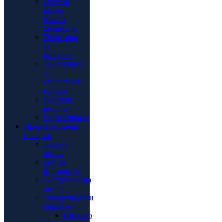
Нашата
визия
Мисия
Ценности
Политика
за
качество
Декларация
за
екологичен
продукт
Човешки
ресурси
Сертификати
Производствени
процеси
Леярна
линия
Цех за
формоване
Екструзионна
линия
Повърхностни
обработки
Прахово