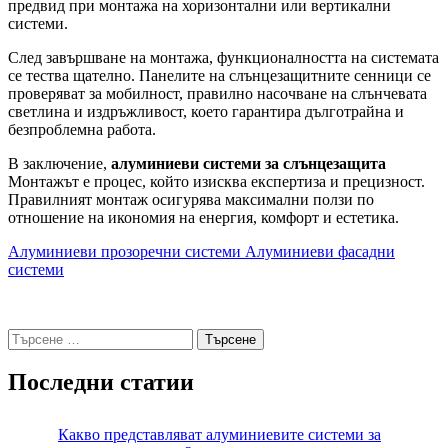
предвид при монтажа на хоризонтални или вертикални
системи.
След завършване на монтажа, функционалността на системата
се тества щателно. Панелите на слънцезащитните сенници се
проверяват за мобилност, правилно насочване на слънчевата
светлина и издръжливост, което гарантира дълготрайна и
безпроблемна работа.
В заключение,
алуминиеви системи за слънцезащита
Монтажът е процес, който изисква експертиза и прецизност.
Правилният монтаж осигурява максимални ползи по
отношение на икономия на енергия, комфорт и естетика.
Алуминиеви прозоречни системи
Алуминиеви фасадни
системи
Търсене
за:
Последни статии
Какво представляват алуминиевите системи за