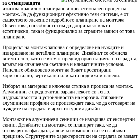
за слънцезащита
,
изисква правилно планиране и професионален процес на
монтаж. За да функционират ефективно тези системи, е от
съществено значение подробното планиране на монтажа.
Освен това, способността им да допринасят както
естетически, така и функционално за сградите зависи от това
планиране.
Процесът на монтаж започва с определяне на нуждите и
извършване на детайлно планиране. Дизайнът се обмисля
внимателно, като се вземат предвид ориентацията на сградата,
ъгълът на слънчевата светлина и климатичните условия.
Панелите обикновено могат да бъдат проектирани
хоризонтално, вертикално или като подвижни панели.
Изборът на материал е ключова стъпка в процеса на монтаж.
Алуминият е предпочитан заради лекото си тегло,
издръжливостта и устойчивостта на корозия. Избраните
алуминиеви профили се произвеждат така, че да отговарят на
нуждите на сградата и архитектурния дизайн.
Монтажът на алуминиеви сенници се извършва от експертни
екипи. Детайлите на монтажа се планират така, че да
отговарят на фасадата, а всички компоненти се сглобяват
прецизно. Структурните характеристики на сградата се вземат