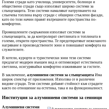
Големи сгради като училища, университети, болници и
обществени сгради също използват широко системи за
слънцезащита. Тези системи намаляват натрупването на
слънчева топлина върху сгради с обширни стъклени фасади,
като по този начин правят вътрешните пространства по-
комфортни.
Промишлените съоръжения използват системи за
слънцезащита, за да контролират светлината и топлината в
големи, открити пространства. Те предотвратяват нежеланото
нагряване в производствените зони и повишават комфорта на
служителите.
В хотели, курорти и туристически зони тези системи
предлагат модерен външен вид и оптимизират естествената
светлина, осигурявайки комфортно изживяване за гостите.
В заключение,
алуминиеви системи за слънцезащита
Има
широк спектър от приложения. Използва се в различни
видове сгради. Тези системи добавят стойност към сградите
както по отношение на естетика, така и на функционалност.
Институция за алуминиеви системи за сенници
Алуминиеви системи