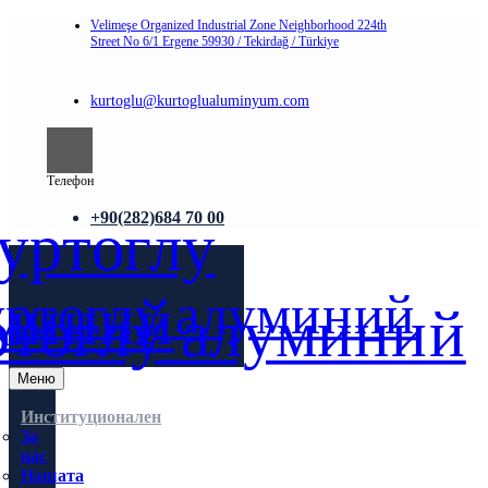
Velimeşe Organized Industrial Zone Neighborhood 224th
Street No 6/1 Ergene 59930 / Tekirdağ / Türkiye
kurtoglu@kurtoglualuminyum.com
Телефон
+90(282)684 70 00
Меню
Институционален
За
нас
Нашата