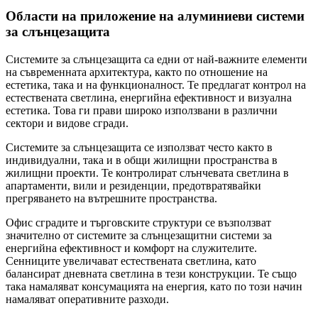
Области на приложение на алуминиеви системи
за слънцезащита
Системите за слънцезащита са едни от най-важните елементи
на съвременната архитектура, както по отношение на
естетика, така и на функционалност. Те предлагат контрол на
естествената светлина, енергийна ефективност и визуална
естетика. Това ги прави широко използвани в различни
сектори и видове сгради.
Системите за слънцезащита се използват често както в
индивидуални, така и в общи жилищни пространства в
жилищни проекти. Те контролират слънчевата светлина в
апартаменти, вили и резиденции, предотвратявайки
прегряването на вътрешните пространства.
Офис сградите и търговските структури се възползват
значително от системите за слънцезащитни системи за
енергийна ефективност и комфорт на служителите.
Сенниците увеличават естествената светлина, като
балансират дневната светлина в тези конструкции. Те също
така намаляват консумацията на енергия, като по този начин
намаляват оперативните разходи.