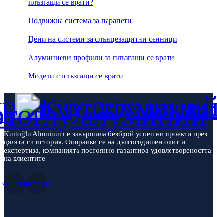
плъзгащи се врати?
Подвижна система за парапети
Цени на системи за слънцезащитни сенници
Алуминиеви профили за плъзгащи се врати
Модели с плъзгащи се врати
Kurtoğlu Aluminum е завършила безброй успешни проекти през
цялата си история. Опирайки се на дългогодишен опит и
експертиза, компанията постоянно гарантира удовлетвореността
на клиентите.
Фейсбук
Инстаграм