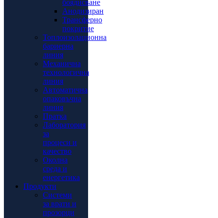
боядисване
Анодизиран
Трансферно
покритие
Топлоизолационна
бариерна
линия
Механична
технологична
линия
Автоматична
опаковъчна
линия
Пратка
Лаборатория
за
процеси и
качество
Околна
среда и
енергетика
Продукти
Системи
за врати и
прозорци