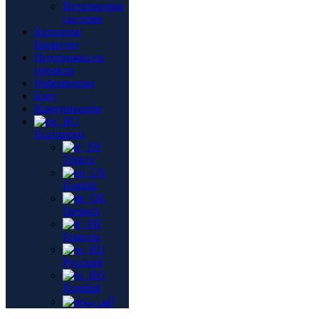
Интериорни
системи
Каталози/
Брошури
Поддръжка на
проекти
Референции
Блог
Комуникация
Български
Türkçe
English
Deutsch
Français
Русский
Română
العربية