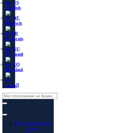
English
Deutsch
Français
Русский
Română
العربية
Институционален
За нас