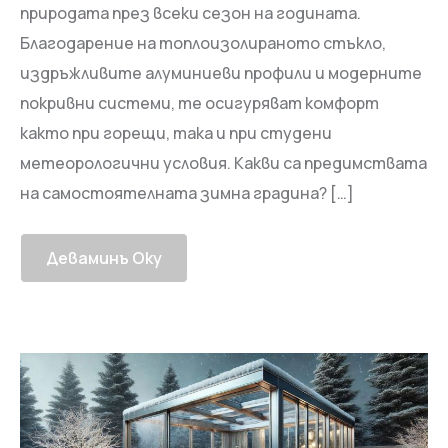
природата през всеки сезон на годината.
Благодарение на топлоизолираното стъкло,
издръжливите алуминиеви профили и модерните
покривни системи, те осигуряват комфорт
както при горещи, така и при студени
метеорологични условия. Какви са предимствата
на самостоятелната зимна градина? […]
Деваминъ Оку