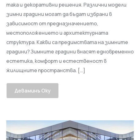
така и декоративни решения. Различни модели
зимни градини могат да бъдат избрани в
зависимост от предназначението,
местоположението и архитектурната
структура. Какви са предимствата на зимните
градини? Зимните градини внасят едновременно
естетика, комфорт и естественост в
жилищните пространства. […]
Деваминъ Оку