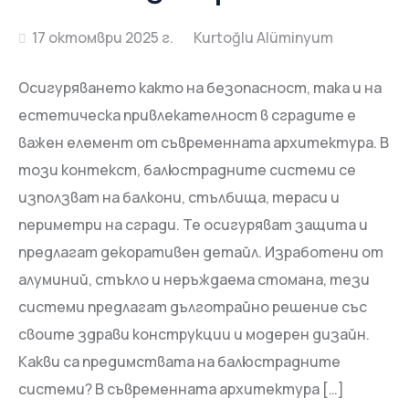
17 октомври 2025 г.
Осигуряването както на безопасност, така и на
естетическа привлекателност в сградите е
важен елемент от съвременната архитектура. В
този контекст, балюстрадните системи се
използват на балкони, стълбища, тераси и
периметри на сгради. Те осигуряват защита и
предлагат декоративен детайл. Изработени от
алуминий, стъкло и неръждаема стомана, тези
системи предлагат дълготрайно решение със
своите здрави конструкции и модерен дизайн.
Какви са предимствата на балюстрадните
системи? В съвременната архитектура […]