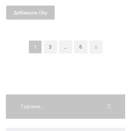
Деваминъ Оку
1
2
…
6