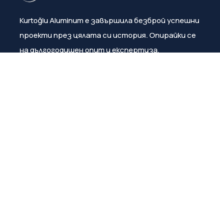
Kurtoğlu Aluminum е завършила безброй успешни
проекти през цялата си история. Опирайки се
на дългогодишен опит и експертиза,
компанията постоянно гарантира
удовлетвореността на клиентите.
Меню
За нас
Продукти
Каталози/Брошури