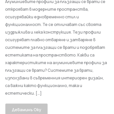
Алуминиевите профили за плъзгащи се врати се
открояват в модерните пространства,
осигурявайки едновременно стил и
функционалност. Те се отличават със своята
издръжлива и лека конструкция. Тези профили
осигуряват плавно отваряне и затваряне в
системите за плъзгащи се врати и подобряват
естетиката на пространството. Какви са
характеристиките на алуминиевите профили за
плъзгащи се врати? Системите за врати,
използвани в съвременния интериорен дизайн,
са важни както функционално, така и
естетически. […]
Деваминъ Оку