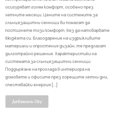
осигуряват голям комфорт, особено през
летните месеци. Цените на системите за
слънцезащитни сенници ви помагат да
постигнете този комфорт, без да натоварвате
бюджета си. Благодарение на издръжливите
материали и опростения дизайн, те предлагат
дълготрайно решение. Характеристики на
системата за слънцезащитни сенници:
Поддържане на прохлада в интериора на
домовете и офисите през горещите летни дни,
спестявайки енергия […]
Деваминъ Оку