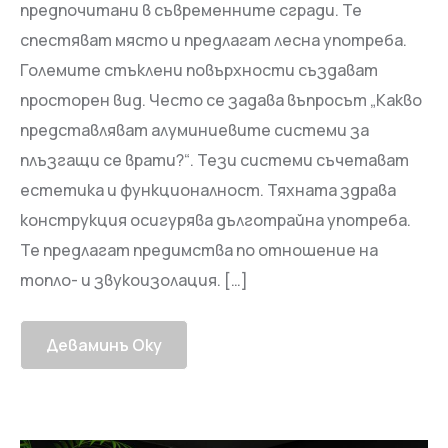
предпочитани в съвременните сгради. Те
спестяват място и предлагат лесна употреба.
Големите стъклени повърхности създават
просторен вид. Често се задава въпросът „Какво
представляват алуминиевите системи за
плъзгащи се врати?“. Тези системи съчетават
естетика и функционалност. Тяхната здрава
конструкция осигурява дълготрайна употреба.
Те предлагат предимства по отношение на
топло- и звукоизолация. […]
Деваминъ Оку