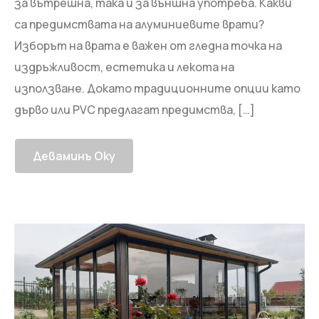
за вътрешна, така и за външна употреба. Какви
са предимствата на алуминиевите врати?
Изборът на врата е важен от гледна точка на
издръжливост, естетика и лекота на
използване. Докато традиционните опции като
дърво или PVC предлагат предимства, […]
Деваминъ Оку