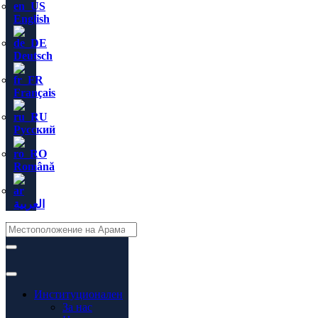
English
Deutsch
Français
Русский
Română
العربية
Институционален
За нас