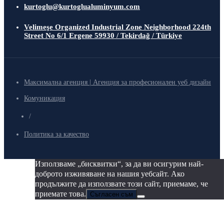
kurtoglu@kurtoglualuminyum.com
Velimeşe Organized Industrial Zone Neighborhood 224th
Street No 6/1 Ergene 59930 / Tekirdağ / Türkiye
Максимална агенция | Агенция за професионален уеб дизайн
Комуникация
/
Политика за качество
Използваме „бисквитки“, за да ви осигурим най-
доброто изживяване на нашия уебсайт. Ако
продължите да използвате този сайт, приемаме, че
приемате това.
Съгласен съм