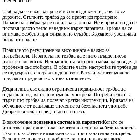
пренебрегват.
Трябва да се избягват резки и силни движения, докато се
държите. Стъпките трябва да се правят контролирано.
Парапетът трябва да се използва за опора. Не е правилно да се
поставя цялото тегло наведнъж върху парапета. Трябва да се
внимава особено при слизане по стълби. Бързането увеличава
риска от падане.
Правилното регулиране на височината е важно за
потребителя. Парапетът не трябва да е нито твърде нисък,
нито твърде висок. Неправилната височина може да доведе до
проблеми със стойката. В общите части настройките трябва да
се поддържат в подходящ диапазон. Регулируемите модели
предлагат предимство в това отношение.
Деца и лица със силно ограничена подвижност трябва да
бъдат наблюдавани по време на употреба. Потребителите за
първи път трябва да получат кратки инструкции. Кривата на
обучение е от решаващо значение за безопасната употреба.
Добре осветената среда също е полезна.
В заключение
подвижна система за парапети
Когато се
използва правилно, това значително повишава безопасността.
Тази полза обаче е възможна само при съзнателна употреба.
Редовните проверки и добрите навици намаляват риска.