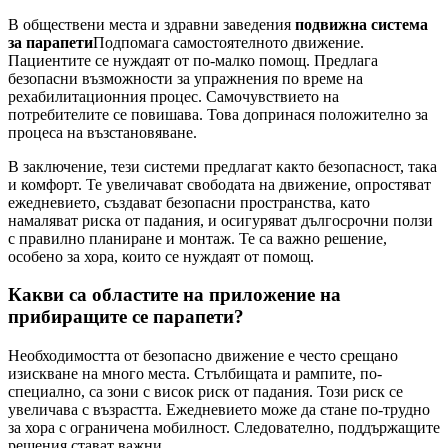
В обществени места и здравни заведения
подвижна система
за парапети
Подпомага самостоятелното движение.
Пациентите се нуждаят от по-малко помощ. Предлага
безопасни възможности за упражнения по време на
рехабилитационния процес. Самочувствието на
потребителите се повишава. Това допринася положително за
процеса на възстановяване.
В заключение, тези системи предлагат както безопасност, така
и комфорт. Те увеличават свободата на движение, опростяват
ежедневието, създават безопасни пространства, като
намаляват риска от падания, и осигуряват дългосрочни ползи
с правилно планиране и монтаж. Те са важно решение,
особено за хора, които се нуждаят от помощ.
Какви са областите на приложение на
прибиращите се парапети?
Необходимостта от безопасно движение е често срещано
изискване на много места. Стълбищата и рампите, по-
специално, са зони с висок риск от падания. Този риск се
увеличава с възрастта. Ежедневието може да стане по-трудно
за хора с ограничена мобилност. Следователно, поддържащите
решения стават важни.