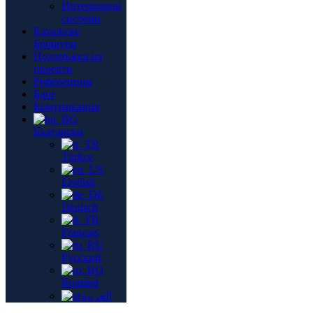
Интериорни
системи
Каталози/
Брошури
Поддръжка на
проекти
Референции
Блог
Комуникация
Български
Türkçe
English
Deutsch
Français
Русский
Română
العربية