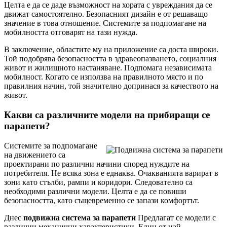
Целта е да се даде възможност на хората с увреждания да се
движат самостоятелно. Безопасният дизайн е от решаващо
значение в това отношение. Системите за подпомагане на
мобилността отговарят на тази нужда.
В заключение, областите му на приложение са доста широки.
Той подобрява безопасността в здравеопазването, социалния
живот и жилищното настаняване. Подпомага независимата
мобилност. Когато се използва на правилното място и по
правилния начин, той значително допринася за качеството на
живот.
Какви са различните модели на прибиращи се
парапети?
Системите за подпомагане
на движението са
проектирани по различни начини според нуждите на
потребителя. Не всяка зона е еднаква. Очакванията варират в
зони като стълби, рампи и коридори. Следователно са
необходими различни модели. Целта е да се повиши
безопасността, като същевременно се запази комфортът.
Днес
подвижна система за парапети
Предлагат се модели с
различни механични характеристики. Един от най-