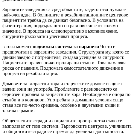
Здравните заведения са сред областите, където тази нужда е
най-очевидна. В болниците и рехабилитационните центрове
пациентите трябва да се движат безопасно. В условията на
физиотерапия, поддържането на равновесие е от голямо
значение. В процеса на следоперативно възстановяване,
сигурните ръкохватки улесняват процеса.
в този момент
подвижна система за парапети
Често е
предпочитан в здравните заведения. Структурата му, която се
движи заедно с потребителя, създава усещане за сигурност.
Пациентите правят по-контролирани стъпки. Това намалява
риска от падания. Подпомага самостоятелното движение в
процеса на рехабилитация.
Домовете за възрастни хора и старческите домове също са
важни зони на употреба. Проблемите с равновесието са
сериозен проблем за възрастните хора. Необходима е опора по
стълби и в коридори. Употребата в домашни условия също
става все по-често срещана, особено в двуетажни къщи и
такива с рампи.
Обществените сгради и социалните пространства също се
възползват от тези системи. Търговските центрове, училищата
и общинските сгради се стремят да увеличат достъпността.