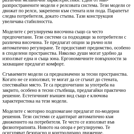
разпространените модели е релсовата система. Тези модели се
движат по релси, закрепени към стената или пода. Парапетът
следва потребителя, докато стъпва. Тази конструкция
увеличава стабилността.
Моделите с регулируема височина също са често
предпочитани. Тези системи са подходящи за потребители с
различна височина. Те предлагат опции за ръчно или
автоматично регулиране. Те предоставят предимство, особено
в споделени пространства. Няколко души могат удобно да
използват една и съща зона. Ергономичните повърхности за
захващане предлагат комфорт.
Сгъваемите модели са предназначени за тесни пространства.
Когато не се използват, те могат да се сгънат до стената,
спестявайки място. Те са предпочитани за употреба на
закрито, особено в тесни стълбища, предлагайки практично
решение. Естетичният външен вид също е ключова
характеристика на тези модели.
Моделите с моторно подпомагане предлагат по-модерни
решения. Тези системи се адаптират автоматично към
движението на потребителя. Те често се използват във
физиотерапията. Нивото на опора е регулируемо. Те
осигуряват безопасно и контролирано движение.