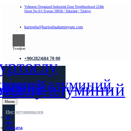
Velimeşe Organized Industrial Zone Neighborhood 224th
Street No 6/1 Ergene 59930 / Tekirdağ / Türkiye
kurtoglu@kurtoglualuminyum.com
Телефон
+90(282)684 70 00
Меню
Институционален
За
нас
Нашата