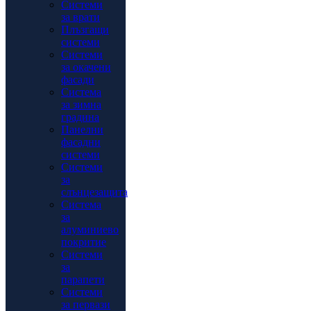
Системи
за врати
Плъзгащи
системи
Системи
за окачени
фасади
Система
за зимна
градина
Панелни
фасадни
системи
Системи
за
слънцезащита
Система
за
алуминиево
покритие
Системи
за
парапети
Системи
за первази