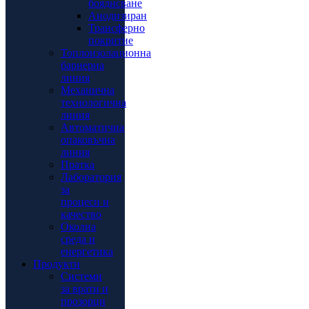
боядисване
Анодизиран
Трансферно
покритие
Топлоизолационна
бариерна
линия
Механична
технологична
линия
Автоматична
опаковъчна
линия
Пратка
Лаборатория
за
процеси и
качество
Околна
среда и
енергетика
Продукти
Системи
за врати и
прозорци