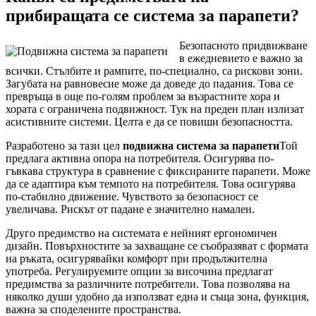
прибиращата се система за парапети?
Безопасното придвижване
в ежедневието е важно за
всички. Стълбите и рампите, по-специално, са рискови зони.
Загубата на равновесие може да доведе до падания. Това се
превръща в още по-голям проблем за възрастните хора и
хората с ограничена подвижност. Тук на преден план излизат
асистивните системи. Целта е да се повиши безопасността.
Разработено за тази цел
подвижна система за парапети
Той
предлага активна опора на потребителя. Осигурява по-
гъвкава структура в сравнение с фиксираните парапети. Може
да се адаптира към темпото на потребителя. Това осигурява
по-стабилно движение. Чувството за безопасност се
увеличава. Рискът от падане е значително намален.
Друго предимство на системата е нейният ергономичен
дизайн. Повърхностите за захващане се съобразяват с формата
на ръката, осигурявайки комфорт при продължителна
употреба. Регулируемите опции за височина предлагат
предимства за различните потребители. Това позволява на
няколко души удобно да използват една и съща зона, функция,
важна за споделените пространства.