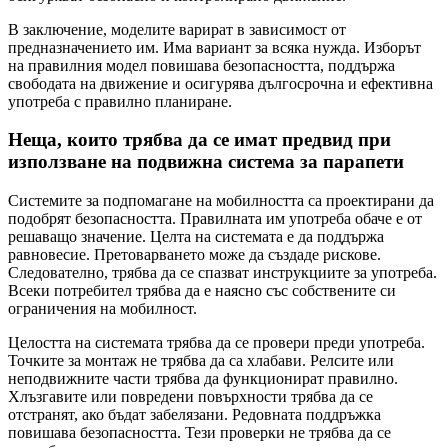
В заключение, моделите варират в зависимост от
предназначението им. Има вариант за всяка нужда. Изборът
на правилния модел повишава безопасността, поддържа
свободата на движение и осигурява дългосрочна и ефективна
употреба с правилно планиране.
Неща, които трябва да се имат предвид при
използване на подвижна система за парапети
Системите за подпомагане на мобилността са проектирани да
подобрят безопасността. Правилната им употреба обаче е от
решаващо значение. Целта на системата е да поддържа
равновесие. Претоварването може да създаде рискове.
Следователно, трябва да се спазват инструкциите за употреба.
Всеки потребител трябва да е наясно със собствените си
ограничения на мобилност.
Целостта на системата трябва да се провери преди употреба.
Точките за монтаж не трябва да са хлабави. Релсите или
неподвижните части трябва да функционират правилно.
Хлъзгавите или повредени повърхности трябва да се
отстранят, ако бъдат забелязани. Редовната поддръжка
повишава безопасността. Тези проверки не трябва да се