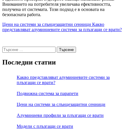
Вниманието на потребителя увеличава ефективността,
получена от системата. Този подход е в основата на
безопасната работа.
Цени на системи за слънцезащитни сенници
Какво
представляват алуминиевите системи за плъзгащи се врати?
Търсене
за:
Последни статии
Какво представляват алуминиевите системи за
плъзгащи се врати?
Подвижна система за парапети
Цени на системи за слънцезащитни сенници
Алуминиеви профили за плъзгащи се врати
Модели с плъзгащи се врати