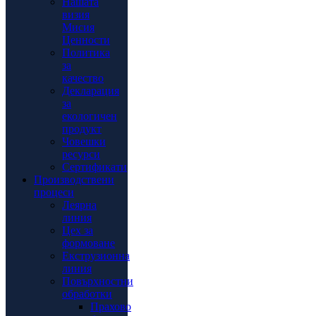
Нашата
визия
Мисия
Ценности
Политика
за
качество
Декларация
за
екологичен
продукт
Човешки
ресурси
Сертификати
Производствени
процеси
Леярна
линия
Цех за
формоване
Екструзионна
линия
Повърхностни
обработки
Прахово