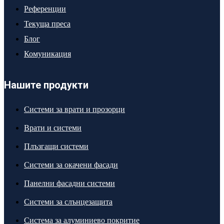
Референции
Текуща преса
Блог
Комуникация
Нашите продукти
Системи за врати и прозорци
Врати и системи
Плъзгащи системи
Системи за окачени фасади
Панелни фасадни системи
Системи за слънцезащита
Система за алуминиево покритие