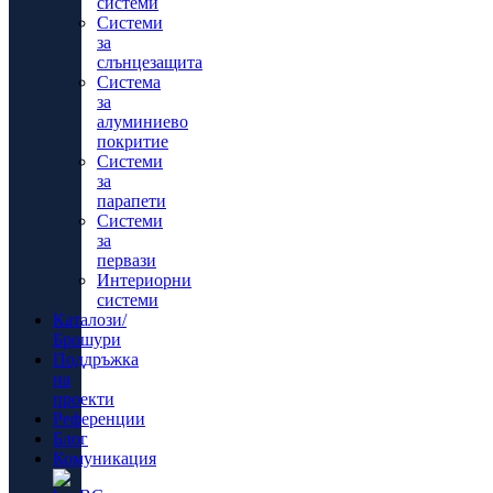
системи
Системи
за
слънцезащита
Система
за
алуминиево
покритие
Системи
за
парапети
Системи
за
первази
Интериорни
системи
Каталози/
Брошури
Поддръжка
на
проекти
Референции
Блог
Комуникация