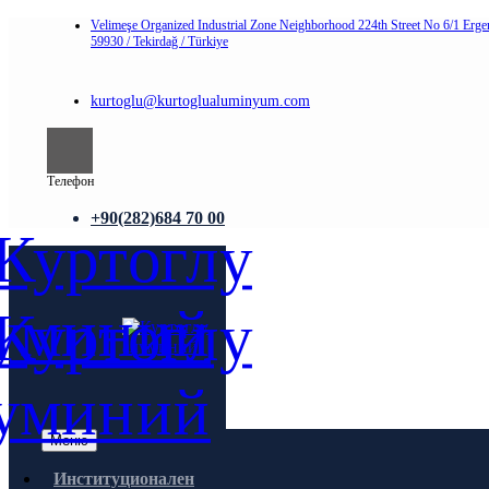
Velimeşe Organized Industrial Zone Neighborhood 224th Street No 6/1 Erge
59930 / Tekirdağ / Türkiye
kurtoglu@kurtoglualuminyum.com
Телефон
+90(282)684 70 00
Меню
Институционален