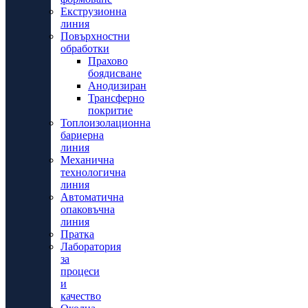
Екструзионна
линия
Повърхностни
обработки
Прахово
боядисване
Анодизиран
Трансферно
покритие
Топлоизолационна
бариерна
линия
Механична
технологична
линия
Автоматична
опаковъчна
линия
Пратка
Лаборатория
за
процеси
и
качество