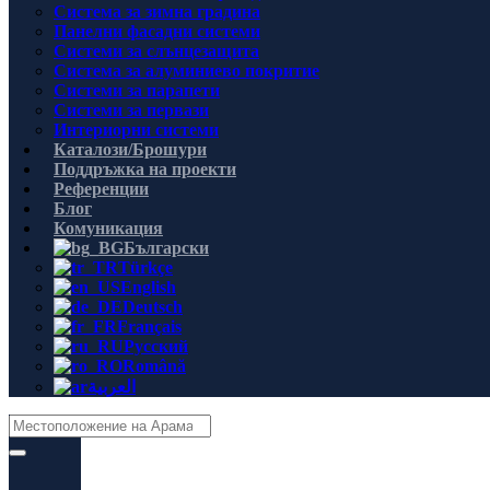
Система за зимна градина
Панелни фасадни системи
Системи за слънцезащита
Система за алуминиево покритие
Системи за парапети
Системи за первази
Интериорни системи
Каталози/Брошури
Поддръжка на проекти
Референции
Блог
Комуникация
Български
Türkçe
English
Deutsch
Français
Русский
Română
العربية