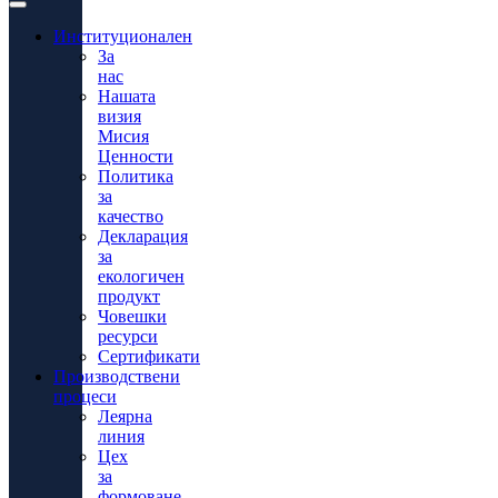
Институционален
За
нас
Нашата
визия
Мисия
Ценности
Политика
за
качество
Декларация
за
екологичен
продукт
Човешки
ресурси
Сертификати
Производствени
процеси
Леярна
линия
Цех
за
формоване