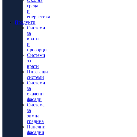
Околна
среда
и
енергетика
Продукти
Системи
за
врати
и
прозорци
Системи
за
врати
Плъзгащи
системи
Системи
за
окачени
фасади
Система
за
зимна
градина
Панелни
фасадни