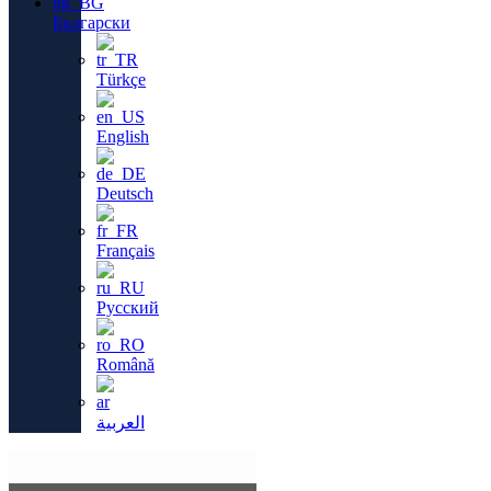
Български
Türkçe
English
Deutsch
Français
Русский
Română
العربية