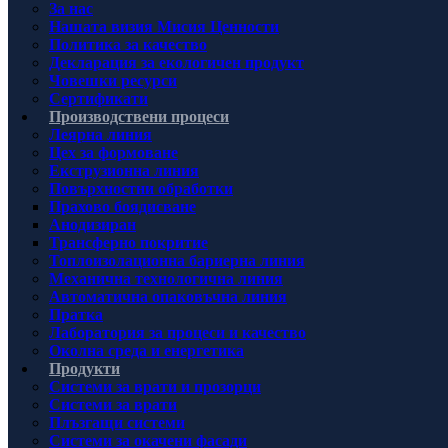
За нас
Нашата визия Мисия Ценности
Политика за качество
Декларация за екологичен продукт
Човешки ресурси
Сертификати
Производствени процеси
Леярна линия
Цех за формоване
Екструзионна линия
Повърхностни обработки
Прахово боядисване
Анодизиран
Трансферно покритие
Топлоизолационна бариерна линия
Механична технологична линия
Автоматична опаковъчна линия
Пратка
Лаборатория за процеси и качество
Околна среда и енергетика
Продукти
Системи за врати и прозорци
Системи за врати
Плъзгащи системи
Системи за окачени фасади