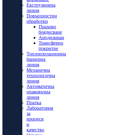
Екструзионна
линия
Повърхностни
обработки
Прахово
боядисване
Анодизиран
Трансферно
покритие
Топлоизолационна
бариерна
линия
Механична
технологична
линия
Автоматична
опаковъчна
линия
Пратка
Лаборатория
за
процеси
и
качество