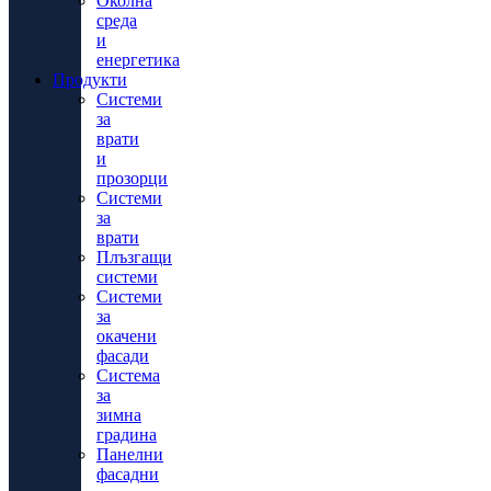
Околна
среда
и
енергетика
Продукти
Системи
за
врати
и
прозорци
Системи
за
врати
Плъзгащи
системи
Системи
за
окачени
фасади
Система
за
зимна
градина
Панелни
фасадни