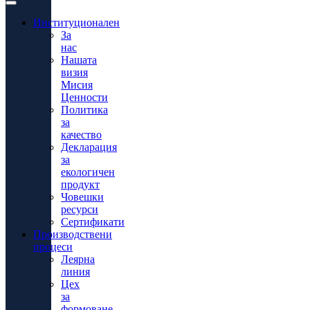
Институционален
За
нас
Нашата
визия
Мисия
Ценности
Политика
за
качество
Декларация
за
екологичен
продукт
Човешки
ресурси
Сертификати
Производствени
процеси
Леярна
линия
Цех
за
формоване