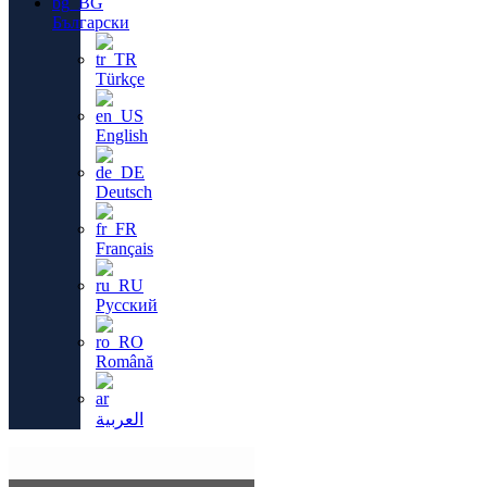
Български
Türkçe
English
Deutsch
Français
Русский
Română
العربية