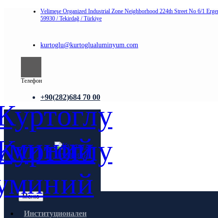
Velimeşe Organized Industrial Zone Neighborhood 224th Street No 6/1 Erge
59930 / Tekirdağ / Türkiye
kurtoglu@kurtoglualuminyum.com
Телефон
+90(282)684 70 00
Меню
Институционален