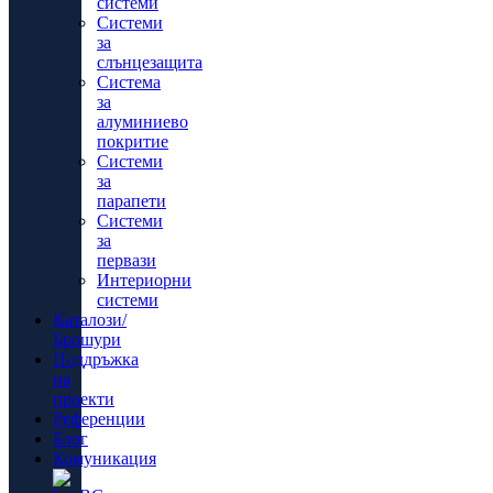
системи
Системи
за
слънцезащита
Система
за
алуминиево
покритие
Системи
за
парапети
Системи
за
первази
Интериорни
системи
Каталози/
Брошури
Поддръжка
на
проекти
Референции
Блог
Комуникация