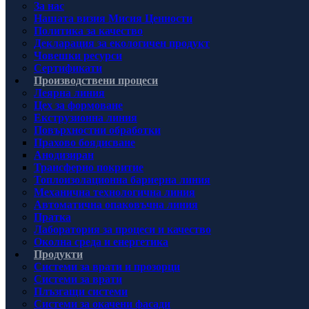
За нас
Нашата визия Мисия Ценности
Политика за качество
Декларация за екологичен продукт
Човешки ресурси
Сертификати
Производствени процеси
Леярна линия
Цех за формоване
Екструзионна линия
Повърхностни обработки
Прахово боядисване
Анодизиран
Трансферно покритие
Топлоизолационна бариерна линия
Механична технологична линия
Автоматична опаковъчна линия
Пратка
Лаборатория за процеси и качество
Околна среда и енергетика
Продукти
Системи за врати и прозорци
Системи за врати
Плъзгащи системи
Системи за окачени фасади