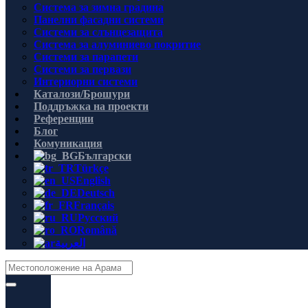
Система за зимна градина
Панелни фасадни системи
Системи за слънцезащита
Система за алуминиево покритие
Системи за парапети
Системи за первази
Интериорни системи
Каталози/Брошури
Поддръжка на проекти
Референции
Блог
Комуникация
Български
Türkçe
English
Deutsch
Français
Русский
Română
العربية