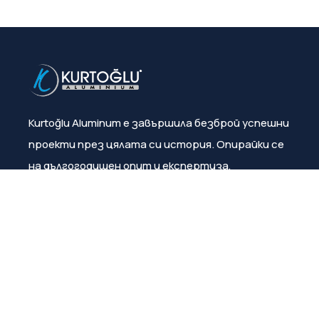
Kurtoğlu Aluminum е завършила безброй успешни
проекти през цялата си история. Опирайки се
на дългогодишен опит и експертиза,
компанията постоянно гарантира
удовлетвореността на клиентите.
Меню