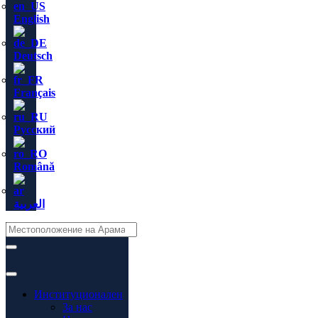
English
Deutsch
Français
Русский
Română
العربية
Институционален
За нас