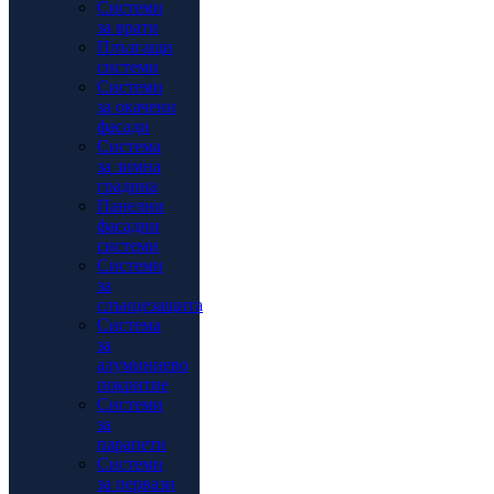
Системи
за врати
Плъзгащи
системи
Системи
за окачени
фасади
Система
за зимна
градина
Панелни
фасадни
системи
Системи
за
слънцезащита
Система
за
алуминиево
покритие
Системи
за
парапети
Системи
за первази