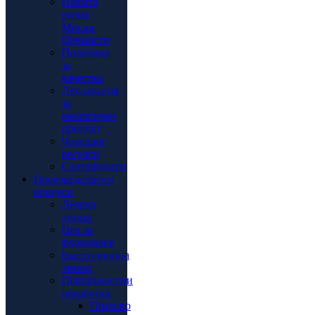
Нашата
визия
Мисия
Ценности
Политика
за
качество
Декларация
за
екологичен
продукт
Човешки
ресурси
Сертификати
Производствени
процеси
Леярна
линия
Цех за
формоване
Екструзионна
линия
Повърхностни
обработки
Прахово