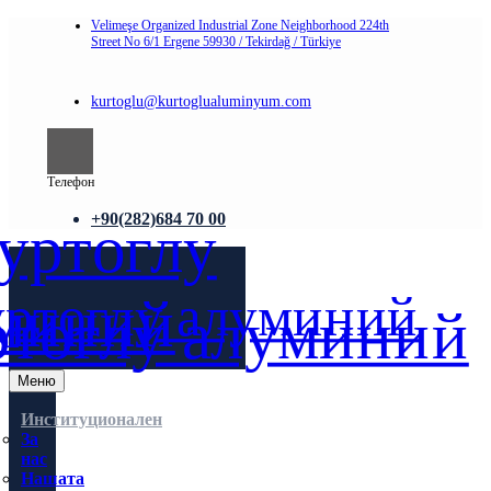
Velimeşe Organized Industrial Zone Neighborhood 224th
Street No 6/1 Ergene 59930 / Tekirdağ / Türkiye
kurtoglu@kurtoglualuminyum.com
Телефон
+90(282)684 70 00
Меню
Институционален
За
нас
Нашата