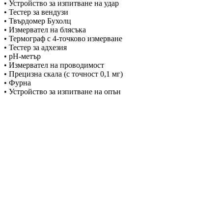
• Устройство за изпитване на удар
• Тестер за вендузи
• Твърдомер Бухолц
• Измервател на блясъка
• Термограф с 4-точково измерване
• Тестер за адхезия
• pH-метър
• Измервател на проводимост
• Прецизна скала (с точност 0,1 мг)
• Фурна
• Устройство за изпитване на опън