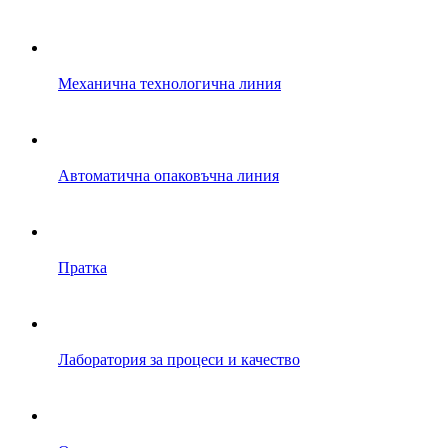
Механична технологична линия
Автоматична опаковъчна линия
Пратка
Лаборатория за процеси и качество