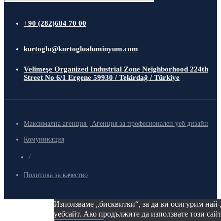
+90 (282)684 70 00
kurtoglu@kurtoglualuminyum.com
Velimeşe Organized Industrial Zone Neighborhood 224th
Street No 6/1 Ergene 59930 / Tekirdağ / Türkiye
Максимална агенция | Агенция за професионален уеб дизайн
Комуникация
/
Политика за качество
Използваме „бисквитки“, за да ви осигурим най
уебсайт. Ако продължите да използвате този сайт