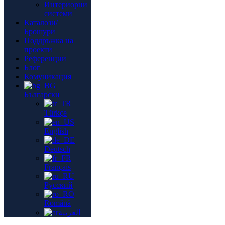
Интериорни
системи
Каталози/
Брошури
Поддръжка на
проекти
Референции
Блог
Комуникация
Български
Türkçe
English
Deutsch
Français
Русский
Română
العربية