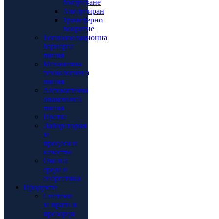
боядисване
Анодизиран
Трансферно
покритие
Топлоизолационна
бариерна
линия
Механична
технологична
линия
Автоматична
опаковъчна
линия
Пратка
Лаборатория
за
процеси и
качество
Околна
среда и
енергетика
Продукти
Системи
за врати и
прозорци