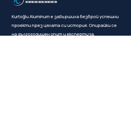
Kurtoğlu Aluminum е завършила безброй успешни
проекти през цялата си история. Опирайки се
на дългогодишен опит и експертиза,
компанията постоянно гарантира
удовлетвореността на клиентите.
Меню
За нас
Продукти