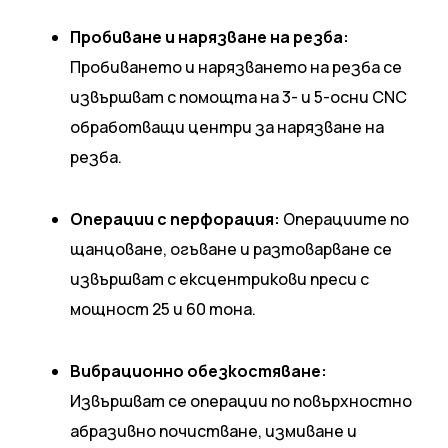
Пробиване и нарязване на резба:
Пробиването и нарязването на резба се
извършват с помощта на 3- и 5-осни CNC
обработващи центри за нарязване на
резба.
Операции с перфорация:
Операциите по
щанцоване, огъване и разтоварване се
извършват с ексцентрикови преси с
мощност 25 и 60 тона.
Вибрационно обезкостяване:
Извършват се операции по повърхностно
абразивно почистване, измиване и