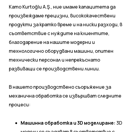
Като Kurtoğlu A.Ş., ние имаме капацитета да
произвеждаме прецизни, висококачествени
продукти за кратко време и на ниски разходи, в
съответствие с нуждите на клиентите,
благодарение на нашите модерни и
технологично оборудвани машини, опитен
технически персонал и непрекъснато
развиващи се производствени линии.
В нашето производствено съоръжение за
механична обработка се извършват следните
процеси:
Машинна обработка и 3D моделиране:
3D
модели се създават в съответствие с