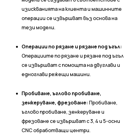
изискванията на клиента и машинните
операции се извършват въз основа на
тези модели.
Операции по рязане и рязане под ъгъл:
Операциите по рязане и рязане под ъгъл
се извършват с помощта на двуглави и
едноглави режещи машини.
Пробиване, ъглово пробиване,
зенкеруване, фрезоване:
Пробиване,
ъглово пробиване, зенкеруване и
фрезоване се извършват с 3, 4 и 5-осни
CNC обработващи центри.