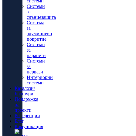
системи
Системи
за
слънцезащита
Система
за
алуминиево
покритие
Системи
за
парапети
Системи
за
первази
Интериорни
системи
Каталози/
Брошури
Поддръжка
на
проекти
Референции
Блог
Комуникация