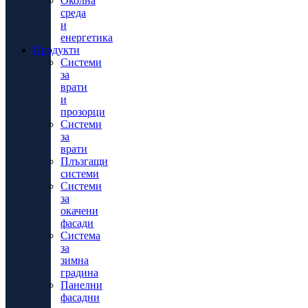
Околна
среда
и
енергетика
Продукти
Системи
за
врати
и
прозорци
Системи
за
врати
Плъзгащи
системи
Системи
за
окачени
фасади
Система
за
зимна
градина
Панелни
фасадни