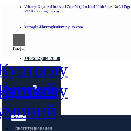
Velimeşe Organized Industrial Zone Neighborhood 224th Street No 6/1 Erge
59930 / Tekirdağ / Türkiye
kurtoglu@kurtoglualuminyum.com
Телефон
+90(282)684 70 00
Меню
Институционален