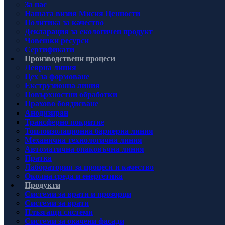
За нас
Нашата визия Мисия Ценности
Политика за качество
Декларация за екологичен продукт
Човешки ресурси
Сертификати
Производствени процеси
Леярна линия
Цех за формоване
Екструзионна линия
Повърхностни обработки
Прахово боядисване
Анодизиран
Трансферно покритие
Топлоизолационна бариерна линия
Механична технологична линия
Автоматична опаковъчна линия
Пратка
Лаборатория за процеси и качество
Околна среда и енергетика
Продукти
Системи за врати и прозорци
Системи за врати
Плъзгащи системи
Системи за окачени фасади