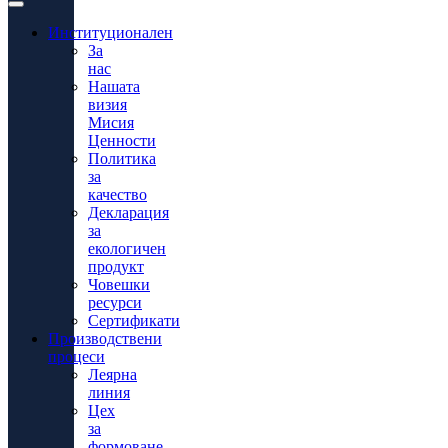
Институционален
За
нас
Нашата
визия
Мисия
Ценности
Политика
за
качество
Декларация
за
екологичен
продукт
Човешки
ресурси
Сертификати
Производствени
процеси
Леярна
линия
Цех
за
формоване