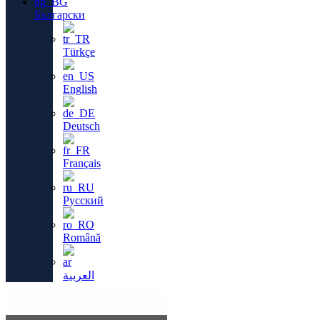
Български
Türkçe
English
Deutsch
Français
Русский
Română
العربية