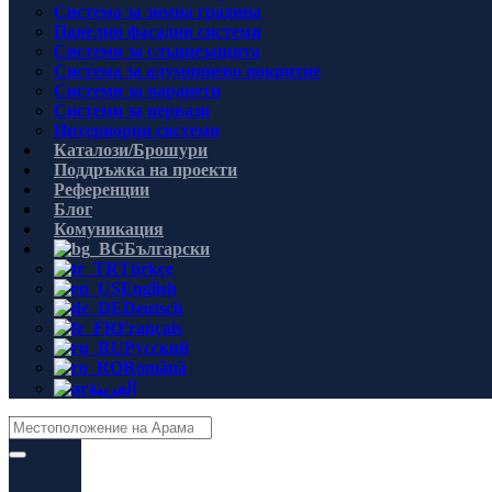
Система за зимна градина
Панелни фасадни системи
Системи за слънцезащита
Система за алуминиево покритие
Системи за парапети
Системи за первази
Интериорни системи
Каталози/Брошури
Поддръжка на проекти
Референции
Блог
Комуникация
Български
Türkçe
English
Deutsch
Français
Русский
Română
العربية