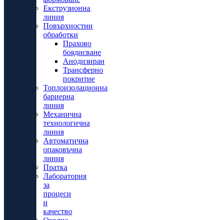
Екструзионна
линия
Повърхностни
обработки
Прахово
боядисване
Анодизиран
Трансферно
покритие
Топлоизолационна
бариерна
линия
Механична
технологична
линия
Автоматична
опаковъчна
линия
Пратка
Лаборатория
за
процеси
и
качество