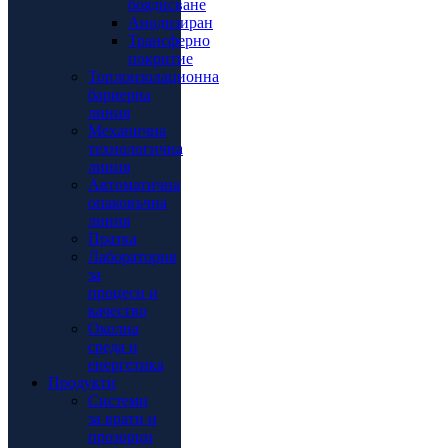
боядисване
Анодизиран
Трансферно
покритие
Топлоизолационна
бариерна
линия
Механична
технологична
линия
Автоматична
опаковъчна
линия
Пратка
Лаборатория
за
процеси и
качество
Околна
среда и
енергетика
Продукти
Системи
за врати и
прозорци