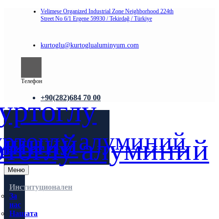
Velimeşe Organized Industrial Zone Neighborhood 224th
Street No 6/1 Ergene 59930 / Tekirdağ / Türkiye
kurtoglu@kurtoglualuminyum.com
Телефон
+90(282)684 70 00
Меню
Институционален
За
нас
Нашата