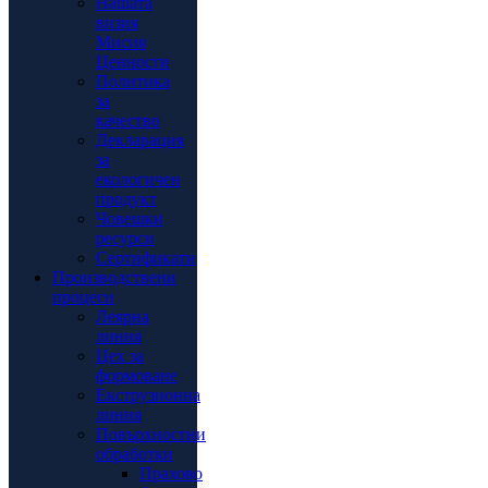
Нашата
визия
Мисия
Ценности
Политика
за
качество
Декларация
за
екологичен
продукт
Човешки
ресурси
Сертификати
Производствени
процеси
Леярна
линия
Цех за
формоване
Екструзионна
линия
Повърхностни
обработки
Прахово