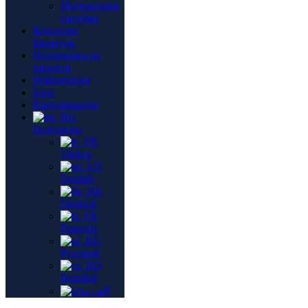
Интериорни
системи
Каталози/
Брошури
Поддръжка на
проекти
Референции
Блог
Комуникация
Български
Türkçe
English
Deutsch
Français
Русский
Română
العربية