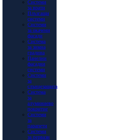
Системи
за врати
Плъзгащи
системи
Системи
за окачени
фасади
Система
за зимна
градина
Панелни
фасадни
системи
Системи
за
слънцезащита
Система
за
алуминиево
покритие
Системи
за
парапети
Системи
за первази