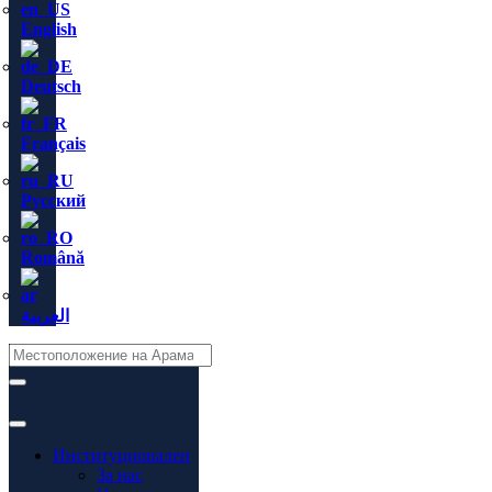
English
Deutsch
Français
Русский
Română
العربية
Институционален
За нас