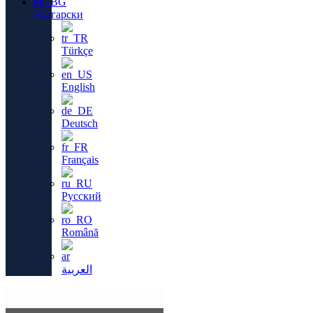
Български
Türkçe
English
Deutsch
Français
Русский
Română
العربية