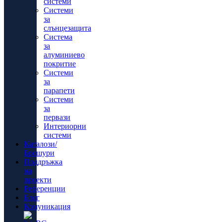
системи
Системи
за
слънцезащита
Система
за
алуминиево
покритие
Системи
за
парапети
Системи
за
первази
Интериорни
системи
Каталози/
Брошури
Поддръжка
на
проекти
Референции
Блог
Комуникация