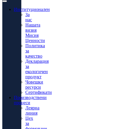
Институционален
За
нас
Нашата
визия
Мисия
Ценности
Политика
за
качество
Декларация
за
екологичен
продукт
Човешки
ресурси
Сертификати
Производствени
процеси
Леярна
линия
Цех
за
формоване