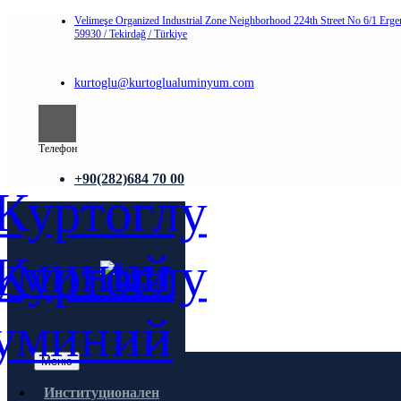
Velimeşe Organized Industrial Zone Neighborhood 224th Street No 6/1 Erge
59930 / Tekirdağ / Türkiye
kurtoglu@kurtoglualuminyum.com
Телефон
+90(282)684 70 00
Меню
Институционален