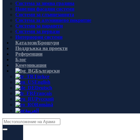
Система за зимна градина
Панелни фасадни системи
Системи за слънцезащита
Система за алуминиево покритие
Системи за парапети
Системи за первази
Интериорни системи
Каталози/Брошури
Поддръжка на проекти
Референции
Блог
Комуникация
Български
Türkçe
English
Deutsch
Français
Русский
Română
العربية