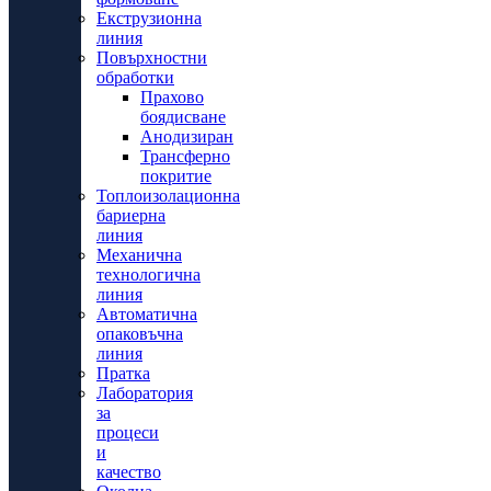
Екструзионна
линия
Повърхностни
обработки
Прахово
боядисване
Анодизиран
Трансферно
покритие
Топлоизолационна
бариерна
линия
Механична
технологична
линия
Автоматична
опаковъчна
линия
Пратка
Лаборатория
за
процеси
и
качество