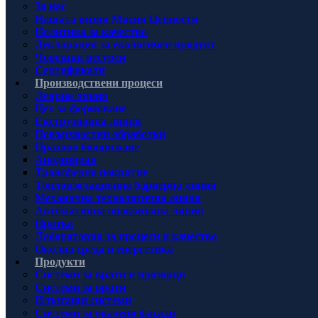
За нас
Нашата визия Мисия Ценности
Политика за качество
Декларация за екологичен продукт
Човешки ресурси
Сертификати
Производствени процеси
Леярна линия
Цех за формоване
Екструзионна линия
Повърхностни обработки
Прахово боядисване
Анодизиран
Трансферно покритие
Топлоизолационна бариерна линия
Механична технологична линия
Автоматична опаковъчна линия
Пратка
Лаборатория за процеси и качество
Околна среда и енергетика
Продукти
Системи за врати и прозорци
Системи за врати
Плъзгащи системи
Системи за окачени фасади