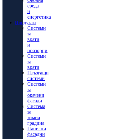
Околна
среда
и
енергетика
Продукти
Системи
за
врати
и
прозорци
Системи
за
врати
Плъзгащи
системи
Системи
за
окачени
фасади
Система
за
зимна
градина
Панелни
фасадни