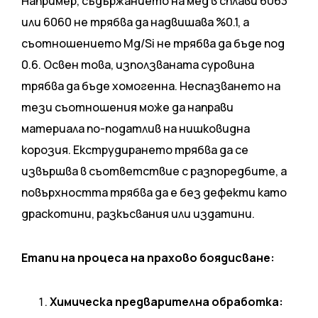
Например, съдържанието на мед в сплави 6063
или 6060 не трябва да надвишава %0.1, а
съотношението Mg/Si не трябва да бъде под
0.6. Освен това, използваната суровина
трябва да бъде хомогенна. Неспазването на
тези съотношения може да направи
материала по-податлив на нишковидна
корозия. Екструдирането трябва да се
извършва в съответствие с разпоредбите, а
повърхността трябва да е без дефекти като
драскотини, разкъсвания или издатини.
Етапи на процеса на прахово боядисване:
Химическа предварителна обработка: