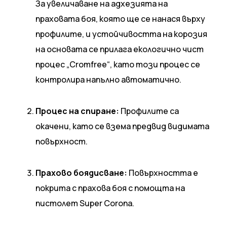
За увеличаване на адхезията на
праховата боя, която ще се нанася върху
профилите, и устойчивостта на корозия
на основата се прилага екологично чист
процес „Cromfree“, като този процес се
контролира напълно автоматично.
Процес на спиране:
Профилите са
окачени, като се взема предвид видимата
повърхност.
Прахово боядисване:
Повърхността е
покрита с прахова боя с помощта на
пистолет Super Corona.