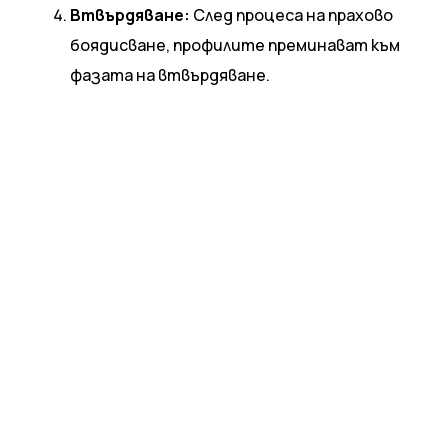
Втвърдяване:
След процеса на прахово
боядисване, профилите преминават към
фазата на втвърдяване.