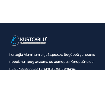
Kurtoğlu Aluminum е завършила безброй успешни
проекти през цялата си история. Опирайки се
на дългогодишен опит и експертиза,
компанията постоянно гарантира
удовлетвореността на клиентите.