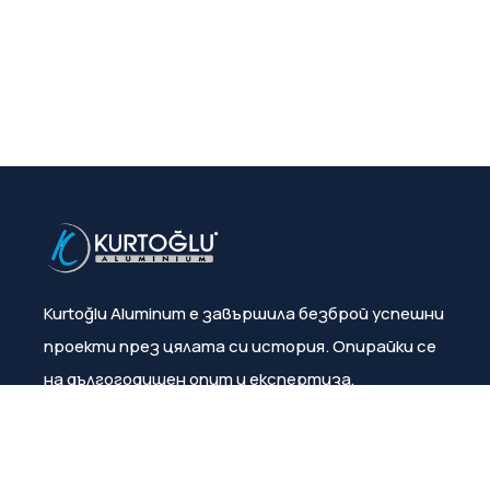
Kurtoğlu Aluminum е завършила безброй успешни
проекти през цялата си история. Опирайки се
на дългогодишен опит и експертиза,
компанията постоянно гарантира
удовлетвореността на клиентите.