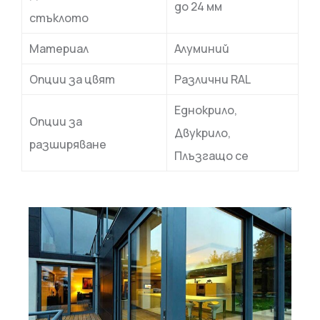
до 24 мм
стъклото
Материал
Алуминий
Опции за цвят
Различни RAL
Еднокрило,
Опции за
Двукрило,
разширяване
Плъзгащо се