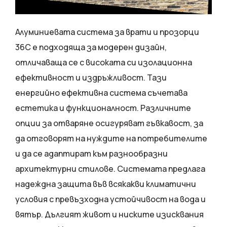
Алуминиевата система за врати и прозорци
36C е подходяща за модерен дизайн,
отличаваща се с високата си изолационна
ефективност и издръжливост. Тази
енергийно ефективна система съчетава
естетика и функционалност. Различните
опции за отваряне осигуряват гъвкавост, за
да отговорят на нуждите на потребителите
и да се адаптират към разнообразни
архитектурни стилове. Системата предлага
надеждна защита във всякакви климатични
условия с превъзходна устойчивост на вода и
вятър. Дългият живот и ниските изисквания