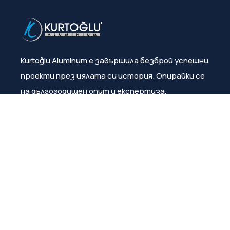
Kurtoğlu Aluminum е завършила безброй успешни
проекти през цялата си история. Опирайки се
на дългогодишен опит и експертиза,
компанията постоянно гарантира
удовлетвореността на клиентите.
Меню
За нас