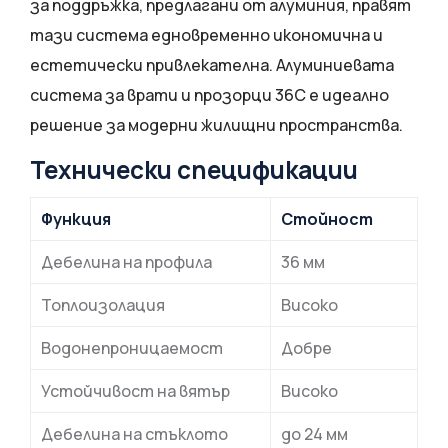
за поддръжка, предлагани от алуминия, правят
тази система едновременно икономична и
естетически привлекателна. Алуминиевата
система за врати и прозорци 36C е идеално
решение за модерни жилищни пространства.
Технически спецификации
Функция
Стойност
Дебелина на профила
36 мм
Топлоизолация
Високо
Водонепроницаемост
Добре
Устойчивост на вятър
Високо
Дебелина на стъклото
до 24 мм