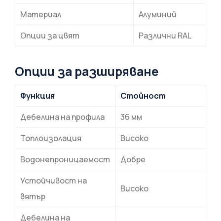
Материал
Алуминий
Опции за цвят
Различни RAL
Опции за разширяване
Функция
Стойност
Дебелина на профила
36 мм
Топлоизолация
Високо
Водонепроницаемост
Добре
Устойчивост на
Високо
вятър
Дебелина на