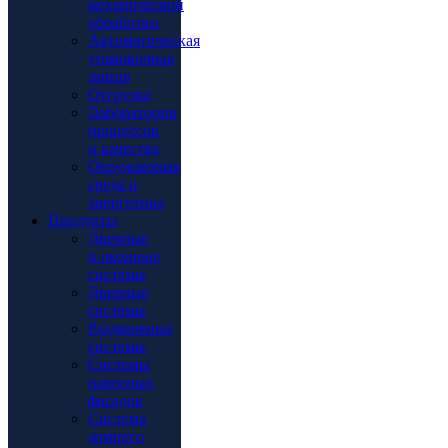
механической
обработки
Автоматическая
упаковочная
линия
Отгрузка
Лаборатория
процессов
и качества
Окружающая
среда и
энергетика
Продукты
Дверные
и оконные
системы
Дверные
системы
Раздвижные
системы
Системы
навесных
фасадов
Система
зимнего