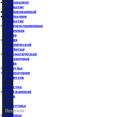
Порошковое
покрытие
Анодированный
Переводное
покрытие
Теплоизоляционная
барьерная
линия
Линия
механической
обработки
Автоматическая
упаковочная
линия
Отгрузка
Лаборатория
процессов
и
качества
Окружающая
среда
и
энергетика
Продукты
Дверные