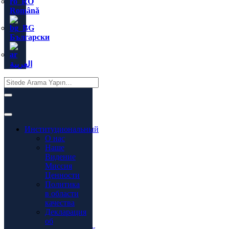
Română
Български
العربية
Институциональный
О нас
Наше
Видение
Миссия
Ценности
Политика
в области
качества
Декларация
об