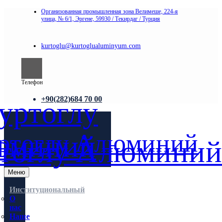
Организованная промышленная зона Велимеше, 224-я
улица, № 6/1, Эргене, 59930 / Текирдаг / Турция
kurtoglu@kurtoglualuminyum.com
Телефон
+90(282)684 70 00
Меню
Институциональный
О
нас
Наше