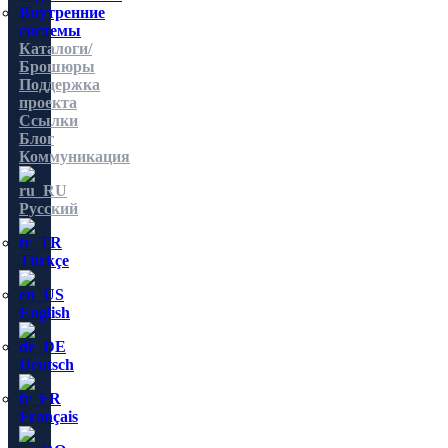
Внутренние
системы
Каталоги/
Брошюры
Поддержка
проекта
Ссылки
Блог
Коммуникация
Русский
Türkçe
English
Deutsch
Français