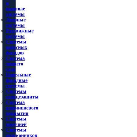
и
оконные
системы
Дверные
системы
Раздвижные
системы
Системы
навесных
фасадов
Система
зимнего
сада
Панельные
фасадные
системы
Системы
солнцезащиты
Система
алюминиевого
покрытия
Системы
поручней
Системы
подоконников