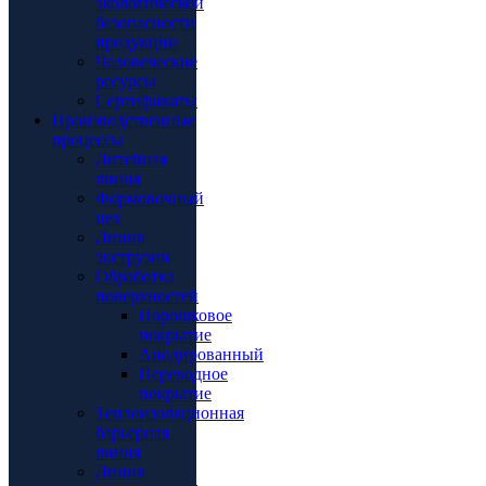
экологической
безопасности
продукции
Человеческие
ресурсы
Сертификаты
Производственные
процессы
Литейная
линия
Формовочный
цех
Линия
экструзии
Обработка
поверхностей
Порошковое
покрытие
Анодированный
Переводное
покрытие
Теплоизоляционная
барьерная
линия
Линия