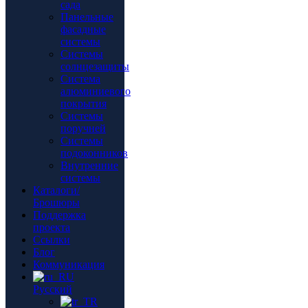
сада
Панельные
фасадные
системы
Системы
солнцезащиты
Система
алюминиевого
покрытия
Системы
поручней
Системы
подоконников
Внутренние
системы
Каталоги/
Брошюры
Поддержка
проекта
Ссылки
Блог
Коммуникация
Русский