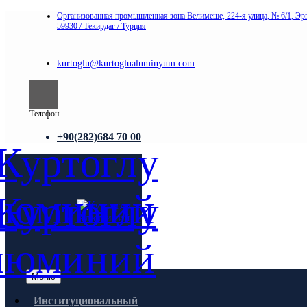
Организованная промышленная зона Велимеше, 224-я улица, № 6/1, Эрг
59930 / Текирдаг / Турция
kurtoglu@kurtoglualuminyum.com
Телефон
+90(282)684 70 00
Меню
Институциональный