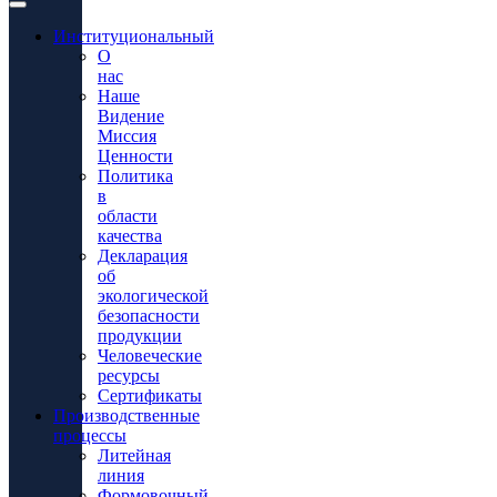
Институциональный
О
нас
Наше
Видение
Миссия
Ценности
Политика
в
области
качества
Декларация
об
экологической
безопасности
продукции
Человеческие
ресурсы
Сертификаты
Производственные
процессы
Литейная
линия
Формовочный