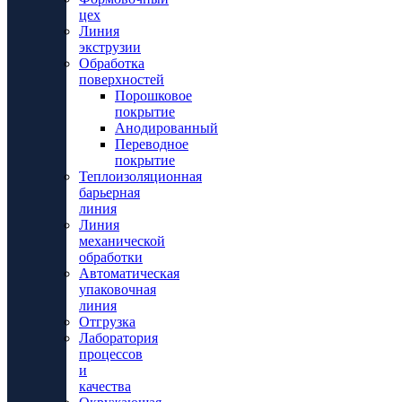
цех
Линия
экструзии
Обработка
поверхностей
Порошковое
покрытие
Анодированный
Переводное
покрытие
Теплоизоляционная
барьерная
линия
Линия
механической
обработки
Автоматическая
упаковочная
линия
Отгрузка
Лаборатория
процессов
и
качества