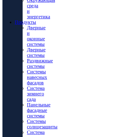
Окружающая
среда
и
энергетика
Продукты
Дверные
и
оконные
системы
Дверные
системы
Раздвижные
системы
Системы
навесных
фасадов
Система
зимнего
сада
Панельные
фасадные
системы
Системы
солнцезащиты
Система