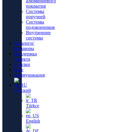
алюминиевого
покрытия
Системы
поручней
Системы
подоконников
Внутренние
системы
Каталоги/
Брошюры
Поддержка
проекта
Ссылки
Блог
Коммуникация
Русский
Türkçe
English