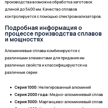
производства возможна обработка заготовок
и
Система
Română
длиной до 5400 мм. Качество сплавов
качества
алюминиевого
контролируется с помощью спектроанализаторов.
Окружающая
покрытия
Български
среда
Системы
Подробная информация о
процессе производства сплавов
и
поручней
العربية
и мощностях
энергетика
Системы
подоконников
Алюминиевые сплавы комбинируются с
Внутренние
различными элементами для придания им
системы
различных свойств и классифицируются на
различные серии:
Серия 1000:
Нелегированный алюминий
Серия 2000 года:
Медно-алюминиевый сплав
Серия 3000:
Марганцево-алюминиевый сплав