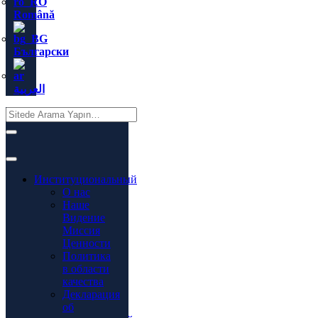
Română
Български
العربية
Институциональный
О нас
Наше
Видение
Миссия
Ценности
Политика
в области
качества
Декларация
об