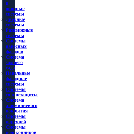
и
оконные
системы
Дверные
системы
Раздвижные
системы
Системы
навесных
фасадов
Система
зимнего
сада
Панельные
фасадные
системы
Системы
солнцезащиты
Система
алюминиевого
покрытия
Системы
поручней
Системы
подоконников