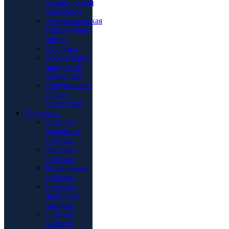
механической
обработки
Автоматическая
упаковочная
линия
Отгрузка
Лаборатория
процессов
и качества
Окружающая
среда и
энергетика
Продукты
Дверные
и оконные
системы
Дверные
системы
Раздвижные
системы
Системы
навесных
фасадов
Система
зимнего