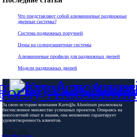
Последние статьи
Что представляют собой алюминиевые раздвижные
дверные системы?
Система подвижных поручней
Цены на солнцезащитные системы
Алюминиевые профили для раздвижных дверей
Модели раздвижных дверей
За свою историю компания Kurtoğlu Aluminum реализовала
бесчисленное множество успешных проектов. Опираясь на
многолетний опыт и знания, она неизменно гарантирует
удовлетворенность клиентов.
Фейсбук
Инстаграм