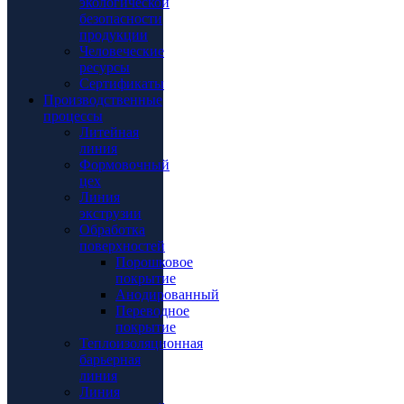
экологической
безопасности
продукции
Человеческие
ресурсы
Сертификаты
Производственные
процессы
Литейная
линия
Формовочный
цех
Линия
экструзии
Обработка
поверхностей
Порошковое
покрытие
Анодированный
Переводное
покрытие
Теплоизоляционная
барьерная
линия
Линия