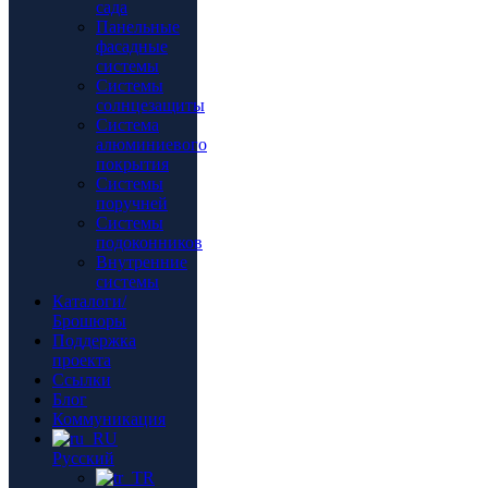
сада
Панельные
фасадные
системы
Системы
солнцезащиты
Система
алюминиевого
покрытия
Системы
поручней
Системы
подоконников
Внутренние
системы
Каталоги/
Брошюры
Поддержка
проекта
Ссылки
Блог
Коммуникация
Русский