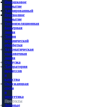
Порошковое
покрытие
Анодированный
Переводное
покрытие
Теплоизоляционная
барьерная
линия
Линия
механической
обработки
Автоматическая
упаковочная
линия
Отгрузка
Лаборатория
процессов
и
качества
Окружающая
среда
и
энергетика
Продукты
Дверные