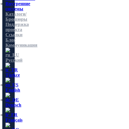
Внутренние
системы
Каталоги/
Брошюры
Поддержка
проекта
Ссылки
Блог
Коммуникация
Русский
Türkçe
English
Deutsch
Français