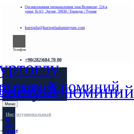
Организованная промышленная зона Велимеше, 224-я
улица, № 6/1, Эргене, 59930 / Текирдаг / Турция
kurtoglu@kurtoglualuminyum.com
Телефон
+90(282)684 70 00
Меню
Институциональный
О
нас
Наше