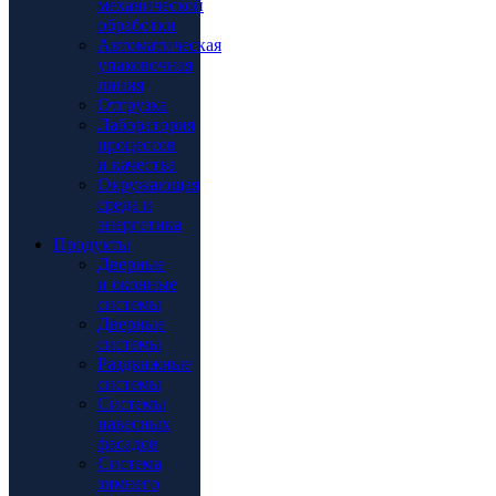
механической
обработки
Автоматическая
упаковочная
линия
Отгрузка
Лаборатория
процессов
и качества
Окружающая
среда и
энергетика
Продукты
Дверные
и оконные
системы
Дверные
системы
Раздвижные
системы
Системы
навесных
фасадов
Система
зимнего