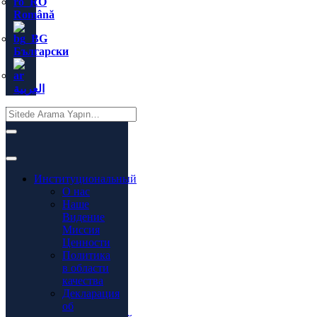
Română
Български
العربية
Институциональный
О нас
Наше
Видение
Миссия
Ценности
Политика
в области
качества
Декларация
об