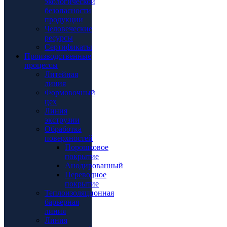
экологической
безопасности
продукции
Человеческие
ресурсы
Сертификаты
Производственные
процессы
Литейная
линия
Формовочный
цех
Линия
экструзии
Обработка
поверхностей
Порошковое
покрытие
Анодированный
Переводное
покрытие
Теплоизоляционная
барьерная
линия
Линия