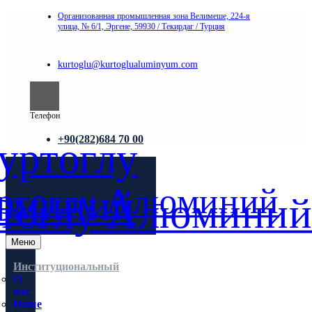
Организованная промышленная зона Велимеше, 224-я
улица, № 6/1, Эргене, 59930 / Текирдаг / Турция
kurtoglu@kurtoglualuminyum.com
Телефон
+90(282)684 70 00
Меню
Институциональный
О
нас
Наше