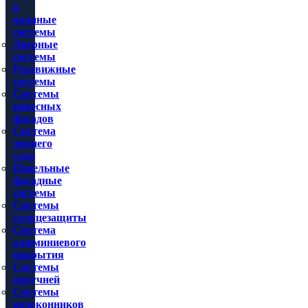
и
оконные
системы
Дверные
системы
Раздвижные
системы
Системы
навесных
фасадов
Система
зимнего
сада
Панельные
фасадные
системы
Системы
солнцезащиты
Система
алюминиевого
покрытия
Системы
поручней
Системы
подоконников