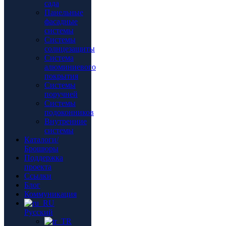
сада
Панельные
фасадные
системы
Системы
солнцезащиты
Система
алюминиевого
покрытия
Системы
поручней
Системы
подоконников
Внутренние
системы
Каталоги/
Брошюры
Поддержка
проекта
Ссылки
Блог
Коммуникация
Русский