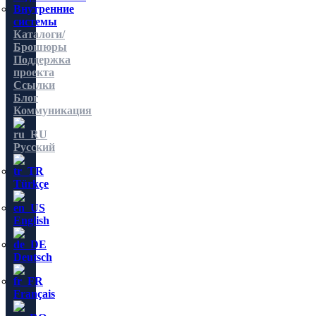
Внутренние
системы
Каталоги/
Брошюры
Поддержка
проекта
Ссылки
Блог
Коммуникация
Русский
Türkçe
English
Deutsch
Français