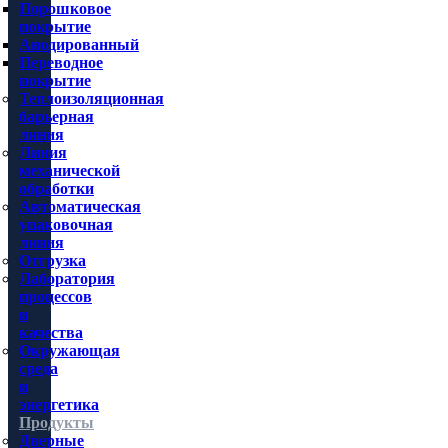
Порошковое
покрытие
Анодированный
Переводное
покрытие
Теплоизоляционная
барьерная
линия
Линия
механической
обработки
Автоматическая
упаковочная
линия
Отгрузка
Лаборатория
процессов
и
качества
Окружающая
среда
и
энергетика
Продукты
Дверные