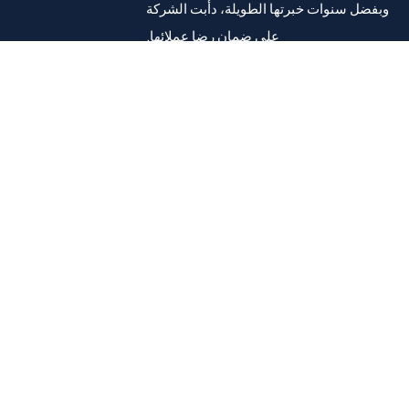
وبفضل سنوات خبرتها الطويلة، دأبت الشركة
على ضمان رضا عملائها.
فيسبوك
إنستغرام
قائمة طعام
معلومات عنا
منتجات
الكتالوجات/الكتيبات
دعم المشاريع
مراجع
الصحافة الحالية