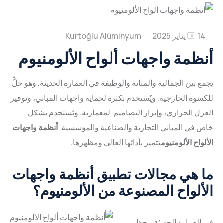
خط
أنظمة
الجودة
المشاريع
البثق
إعلان
مراجع
الأبواب
المنتج
مدونة
أنظمة
معالجات
14 يناير 2025
البيئي
تواصل
السطح
الانزلاق
أنظمة واجهات ألواح الألومنيوم
طلاء
خط
أنظمة
الموارد
حاجز
البشرية
الجدران
المسحوق
يجمع بين الجمالية والمتانة والوظيفة في العمارة الحديثة. وهو حلٌّ
العربية
مؤكسد
العزل
الستارية
الشهادات
للكسوة الخارجية. ويُستخدم بكثرة لحماية واجهات المباني، وتوفير
طلاء
نظام
الحراري
العزل الحراري، وإبراز التصاميم المعمارية. ويُستخدم بشكل
Türkçe
النقل
خط
الحديقة
خاص في المباني التجارية والصناعية والمؤسسية.
أنظمة واجهات
الشتوية
المعالجة
الألواح الألومنيوم
تتميز بأدائها العالي ومظهرها.
English
أنظمة
الميكانيكية
خط
واجهات
ما هي مجالات تطبيق أنظمة واجهات
Deutsch
الألواح
التعبئة
الألواح المصنوعة من الألومنيوم؟
أنظمة
والتغليف
Français
التلقائي
التظليل
في العمارة الحديثة، يحظى