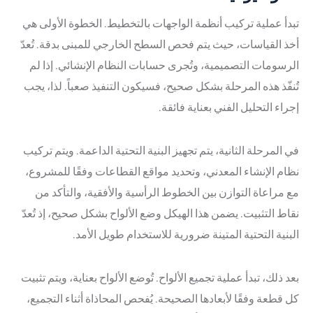
تبدأ عملية تركيب أنظمة الواجهات بالتخطيط. الخطوة الأولى هي
أخذ القياسات، حيث يتم فحص السطح الخارجي للمبنى بدقة. تُعدّ
الرسومات التصميمية، وتُجرى حسابات النظام الإنشائي. إذا لم
تُنفّذ هذه المرحلة بشكل صحيح، فسيكون التنفيذ صعباً. لذا، يجب
إجراء التحليل الفني بعناية فائقة.
في المرحلة الثانية، يتم تجهيز البنية التحتية الداعمة. ويتم تركيب
نظام الإنشاء المعدني، وتحديد مواقع القطاعات وفقًا للمشروع،
مع مراعاة التوازن بين الخطوط الرأسية والأفقية، والتأكد من
نقاط التثبيت. يضمن هذا الهيكل وضع الألواح بشكل صحيح، إذ تُعدّ
البنية التحتية المتينة ضرورية للاستخدام طويل الأمد.
بعد ذلك، تبدأ عملية تجميع الألواح. تُوضع الألواح بعناية، ويتم تثبيت
كل قطعة وفقًا لأبعادها الصحيحة. يُفحص المحاذاة أثناء التجميع،