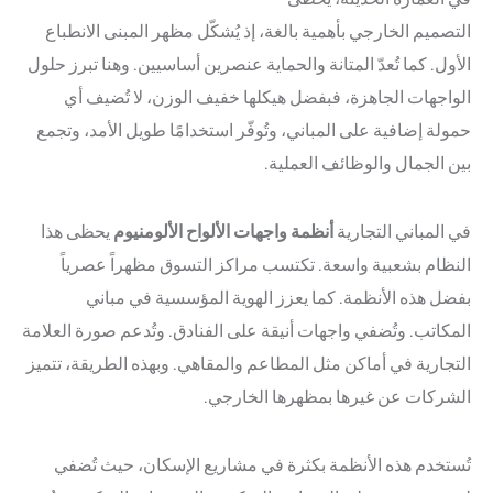
شحنة
الشمسي
Русский
التصميم الخارجي بأهمية بالغة، إذ يُشكّل مظهر المبنى الانطباع
نظام
مختبر
الأول. كما تُعدّ المتانة والحماية عنصرين أساسيين. وهنا تبرز حلول
طلاء
العمليات
Română
الواجهات الجاهزة، فبفضل هيكلها خفيف الوزن، لا تُضيف أي
والجودة
الألومنيوم
حمولة إضافية على المباني، وتُوفّر استخدامًا طويل الأمد، وتجمع
البيئة
أنظمة
Български
بين الجمال والوظائف العملية.
والطاقة
الدرابزين
أنظمة
في المباني التجارية
أنظمة واجهات الألواح الألومنيوم
يحظى هذا
العتبات
النظام بشعبية واسعة. تكتسب مراكز التسوق مظهراً عصرياً
الأنظمة
بفضل هذه الأنظمة. كما يعزز الهوية المؤسسية في مباني
الداخلية
المكاتب. وتُضفي واجهات أنيقة على الفنادق. وتُدعم صورة العلامة
التجارية في أماكن مثل المطاعم والمقاهي. وبهذه الطريقة، تتميز
الشركات عن غيرها بمظهرها الخارجي.
تُستخدم هذه الأنظمة بكثرة في مشاريع الإسكان، حيث تُضفي