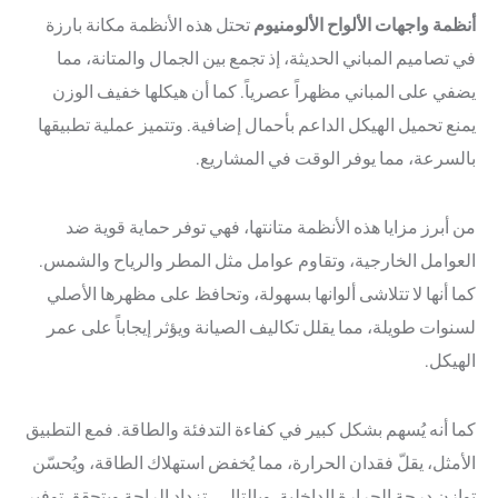
أنظمة واجهات الألواح الألومنيوم
تحتل هذه الأنظمة مكانة بارزة
في تصاميم المباني الحديثة، إذ تجمع بين الجمال والمتانة، مما
يضفي على المباني مظهراً عصرياً. كما أن هيكلها خفيف الوزن
يمنع تحميل الهيكل الداعم بأحمال إضافية. وتتميز عملية تطبيقها
بالسرعة، مما يوفر الوقت في المشاريع.
من أبرز مزايا هذه الأنظمة متانتها، فهي توفر حماية قوية ضد
العوامل الخارجية، وتقاوم عوامل مثل المطر والرياح والشمس.
كما أنها لا تتلاشى ألوانها بسهولة، وتحافظ على مظهرها الأصلي
لسنوات طويلة، مما يقلل تكاليف الصيانة ويؤثر إيجاباً على عمر
الهيكل.
كما أنه يُسهم بشكل كبير في كفاءة التدفئة والطاقة. فمع التطبيق
الأمثل، يقلّ فقدان الحرارة، مما يُخفض استهلاك الطاقة، ويُحسّن
توازن درجة الحرارة الداخلية. وبالتالي، تزداد الراحة ويتحقق توفير