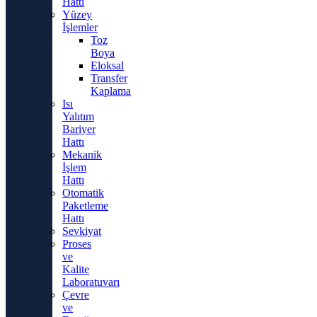
Hattı
Yüzey
İşlemler
Toz
Boya
Eloksal
Transfer
Kaplama
Isı
Yalıtım
Bariyer
Hattı
Mekanik
İşlem
Hattı
Otomatik
Paketleme
Hattı
Sevkiyat
Proses
ve
Kalite
Laboratuvarı
Çevre
ve