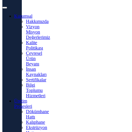
Kurumsal
Hakkımızda
Vizyon
Misyon
Değerlerimiz
Kalite
Politikası
Çevresel
Ürün
Beyanı
İnsan
Kaynakları
Sertifikalar
Bilgi
Toplumu
Hizmetleri
Üretim
Prosesleri
Dökümhane
Hattı
Kalıphane
Ekstrüzyon