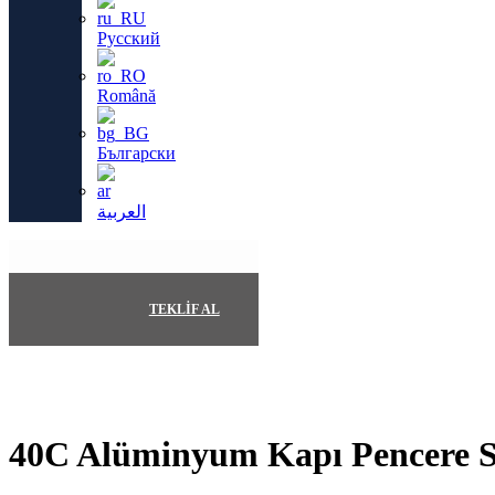
Русский
Română
Български
العربية
TEKLIF AL
40C Alüminyum Kapı Pencere S