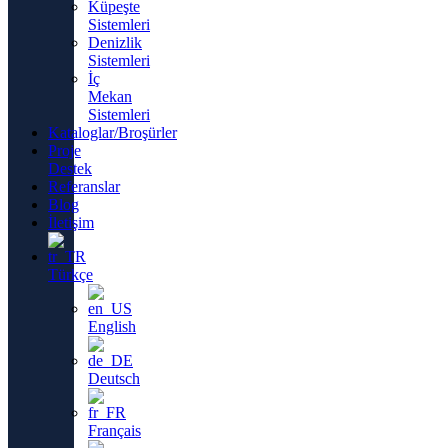
Küpeşte
Sistemleri
Denizlik
Sistemleri
İç
Mekan
Sistemleri
Kataloglar/Broşürler
Proje
Destek
Referanslar
Blog
İletişim
Türkçe
English
Deutsch
Français