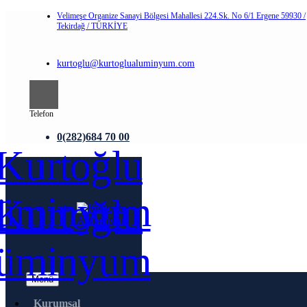
Velimeşe Organize Sanayi Bölgesi Mahallesi 224.Sk. No 6/1 Ergene 59930 /
Tekirdağ / TÜRKİYE
kurtoglu@kurtoglualuminyum.com
Telefon
0(282)684 70 00
Menü
Kurumsal