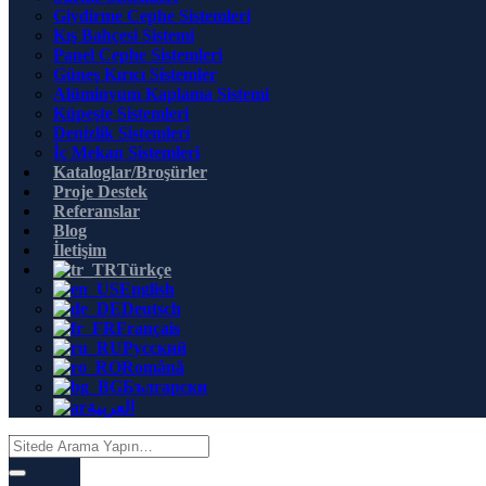
Giydirme Cephe Sistemleri
Kış Bahçesi Sistemi
Panel Cephe Sistemleri
Güneş Kırıcı Sistemler
Alüminyum Kaplama Sistemi
Küpeşte Sistemleri
Denizlik Sistemleri
İç Mekan Sistemleri
Kataloglar/Broşürler
Proje Destek
Referanslar
Blog
İletişim
Türkçe
English
Deutsch
Français
Русский
Română
Български
العربية