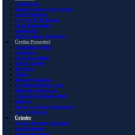
Hakkımızda
Vizyon Misyon Değerlerimiz
Kalite Politikası
Çevresel Ürün Beyanı
İnsan Kaynakları
Sertifikalar
Bilgi Toplumu Hizmetleri
Üretim Prosesleri
Dökümhane Hattı
Kalıphane
Ekstrüzyon Hattı
Yüzey İşlemler
Toz Boya
Eloksal
Transfer Kaplama
Isı Yalıtım Bariyer Hattı
Mekanik İşlem Hattı
Otomatik Paketleme Hattı
Sevkiyat
Proses ve Kalite Laboratuvarı
Çevre ve Enerji
Ürünler
Kapı ve Pencere Sistemleri
Kapı Sistemleri
Sürme Sistemleri