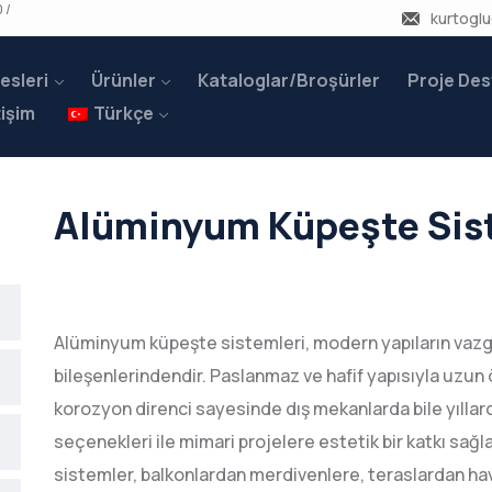
 /
kurtogl
esleri
Ürünler
Kataloglar/Broşürler
Proje Des
tişim
Türkçe
Alüminyum Küpeşte Sis
Alüminyum küpeşte sistemleri, modern yapıların vazg
bileşenlerindendir. Paslanmaz ve hafif yapısıyla uzun 
korozyon direnci sayesinde dış mekanlarda bile yıllarca 
seçenekleri ile mimari projelere estetik bir katkı sağla
sistemler, balkonlardan merdivenlere, teraslardan ha