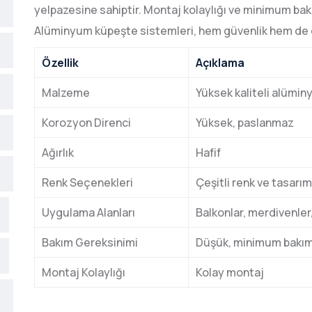
yelpazesine sahiptir. Montaj kolaylığı ve minimum ba
Alüminyum küpeşte sistemleri, hem güvenlik hem de 
Özellik
Açıklama
Malzeme
Yüksek kaliteli alümi
Korozyon Direnci
Yüksek, paslanmaz
Ağırlık
Hafif
Renk Seçenekleri
Çeşitli renk ve tasarı
Uygulama Alanları
Balkonlar, merdivenler,
Bakım Gereksinimi
Düşük, minimum bakı
Montaj Kolaylığı
Kolay montaj