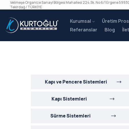
Velimeşe Organize Sanayi Bölgesi Mahallesi 224.Sk. No 6/1 Ergene 59930
Tekirdağ / TÜRKİYE
Kurumsal
Üretim Pros
Referanslar
Blog
İle
Kapı ve Pencere Sistemleri
Kapı Sistemleri
Sürme Sistemleri