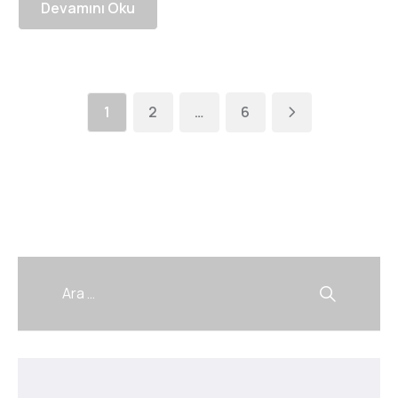
Devamını Oku
1
2
…
6