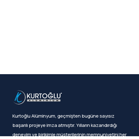
Kurtoğlu Alüminyum, geçmişten bugüne sayısız
başarılı projeye imza atmıştır. Yılların kazandırdığı
deneyim ve birikimle müşterilerinin memnuniyetini her