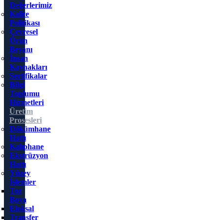
Değerlerimiz
Kalite
Politikası
Çevresel
Ürün
Beyanı
İnsan
Kaynakları
Sertifikalar
Bilgi
Toplumu
Hizmetleri
Üretim
Prosesleri
Dökümhane
Hattı
Kalıphane
Ekstrüzyon
Hattı
Yüzey
İşlemler
Toz
Boya
Eloksal
Transfer