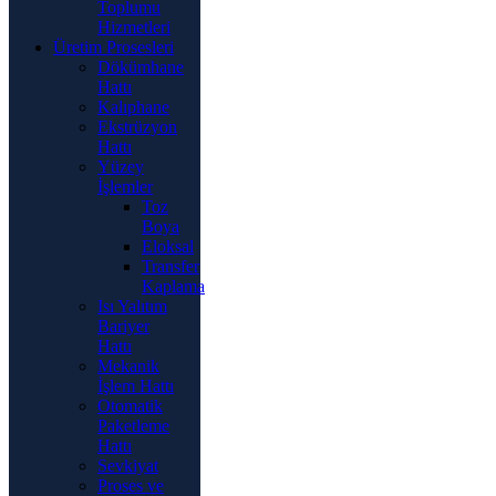
Toplumu
Hizmetleri
Üretim Prosesleri
Dökümhane
Hattı
Kalıphane
Ekstrüzyon
Hattı
Yüzey
İşlemler
Toz
Boya
Eloksal
Transfer
Kaplama
Isı Yalıtım
Bariyer
Hattı
Mekanik
İşlem Hattı
Otomatik
Paketleme
Hattı
Sevkiyat
Proses ve