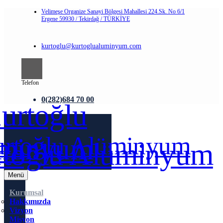
Velimeşe Organize Sanayi Bölgesi Mahallesi 224.Sk. No 6/1
Ergene 59930 / Tekirdağ / TÜRKİYE
kurtoglu@kurtoglualuminyum.com
Telefon
0(282)684 70 00
Menü
Kurumsal
Hakkımızda
Vizyon
Misyon