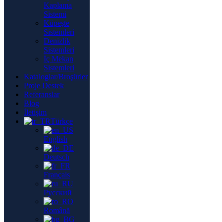
Kaplama
Sistemi
Küpeşte
Sistemleri
Denizlik
Sistemleri
İç Mekan
Sistemleri
Kataloglar/Broşürler
Proje Destek
Referanslar
Blog
İletişim
Türkçe
English
Deutsch
Français
Русский
Română