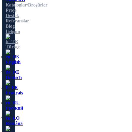
Kataloglar/Broşürler
Proje
Destek
Referanslar
Blog
İletişim
Türkçe
English
Deutsch
Français
Русский
Română