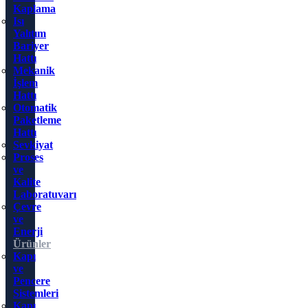
Kaplama
Isı
Yalıtım
Bariyer
Hattı
Mekanik
İşlem
Hattı
Otomatik
Paketleme
Hattı
Sevkiyat
Proses
ve
Kalite
Laboratuvarı
Çevre
ve
Enerji
Ürünler
Kapı
ve
Pencere
Sistemleri
Kapı