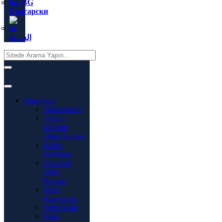
Български
العربية
Kurumsal
Hakkımızda
Vizyon
Misyon
Değerlerimiz
Kalite
Politikası
Çevresel
Ürün
Beyanı
İnsan
Kaynakları
Sertifikalar
Bilgi