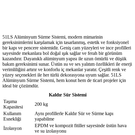
51LS Alüminyum Sürme Sistemi, modern mimarinin
gereksinimlerini karşılamak için tasarlanmış, estetik ve fonksiyonel
bir kapı ve pencere sistemidir. Geniş cam yüzeyleri ve ince profilleri
sayesinde mekanlara bol doğal ışık sağlar ve ferah bir görünüm
kazandırır. Dayanıklı alüminyum yapısı ile uzun ömürlü ve düşük
bakım gereksinimi sunar. Üstün ısı ve ses yalıtım özellikleri ile enerji
verimliliğini artırır ve konforlu iç mekanlar yaratır. Çeşitli renk ve
yüzey seçenekleri ile her türlü dekorasyona uyum sağlar. 51LS
Alüminyum Sürme Sistemi, hem konut hem de ticari projeler için
ideal bir çözümdür.
Kaldır Sür Sistemi
Taşıma
200 kg
Kapasitesi
Kullanım
Aynı profillerle Kaldır Sür ve Sürme kapı
Esnekliği
yapabilme
EPDM ve kompozit fitiller sayesinde üstün hava
İzolasyon
ve su izolasyonu