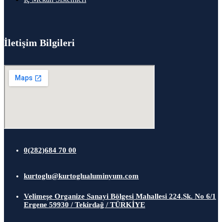
İletişim Bilgileri
0(282)684 70 00
kurtoglu@kurtoglualuminyum.com
Velimeşe Organize Sanayi Bölgesi Mahallesi 224.Sk. No 6/1
Ergene 59930 / Tekirdağ / TÜRKİYE