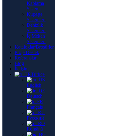
Kaplama
Sistemi
Küpeşte
Sistemleri
Denizlik
Sistemleri
İç Mekan
Sistemleri
Kataloglar/Broşürler
Proje Destek
Referanslar
Blog
İletişim
Türkçe
English
Deutsch
Français
Русский
Română