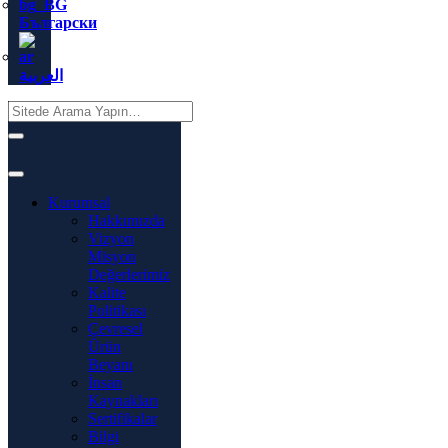
Български
العربية
Kurumsal
Hakkımızda
Vizyon
Misyon
Değerlerimiz
Kalite
Politikası
Çevresel
Ürün
Beyanı
İnsan
Kaynakları
Sertifikalar
Bilgi