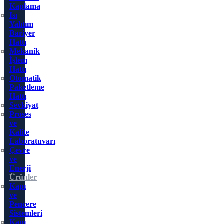
Kaplama
Isı
Yalıtım
Bariyer
Hattı
Mekanik
İşlem
Hattı
Otomatik
Paketleme
Hattı
Sevkiyat
Proses
ve
Kalite
Laboratuvarı
Çevre
ve
Enerji
Ürünler
Kapı
ve
Pencere
Sistemleri
Kapı