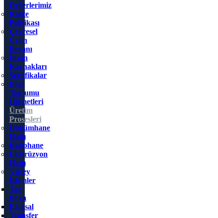
Değerlerimiz
Kalite
Politikası
Çevresel
Ürün
Beyanı
İnsan
Kaynakları
Sertifikalar
Bilgi
Toplumu
Hizmetleri
Üretim
Prosesleri
Dökümhane
Hattı
Kalıphane
Ekstrüzyon
Hattı
Yüzey
İşlemler
Toz
Boya
Eloksal
Transfer