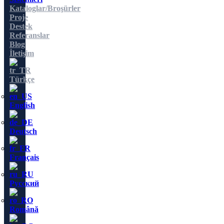
Kataloglar/Broşürler
Proje
Destek
Referanslar
Blog
İletişim
Türkçe
English
Deutsch
Français
Русский
Română