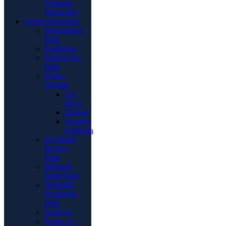
Toplumu
Hizmetleri
Üretim Prosesleri
Dökümhane
Hattı
Kalıphane
Ekstrüzyon
Hattı
Yüzey
İşlemler
Toz
Boya
Eloksal
Transfer
Kaplama
Isı Yalıtım
Bariyer
Hattı
Mekanik
İşlem Hattı
Otomatik
Paketleme
Hattı
Sevkiyat
Proses ve