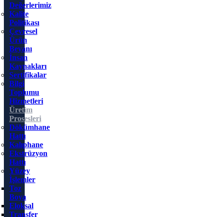
Değerlerimiz
Kalite
Politikası
Çevresel
Ürün
Beyanı
İnsan
Kaynakları
Sertifikalar
Bilgi
Toplumu
Hizmetleri
Üretim
Prosesleri
Dökümhane
Hattı
Kalıphane
Ekstrüzyon
Hattı
Yüzey
İşlemler
Toz
Boya
Eloksal
Transfer