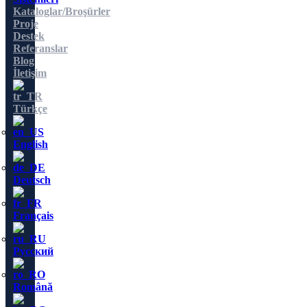
Kataloglar/Broşürler
Proje
Destek
Referanslar
Blog
İletişim
Türkçe
English
Deutsch
Français
Русский
Română