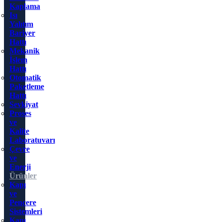
Kaplama
Isı
Yalıtım
Bariyer
Hattı
Mekanik
İşlem
Hattı
Otomatik
Paketleme
Hattı
Sevkiyat
Proses
ve
Kalite
Laboratuvarı
Çevre
ve
Enerji
Ürünler
Kapı
ve
Pencere
Sistemleri
Kapı