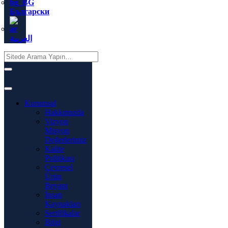
Български
العربية
Kurumsal
Hakkımızda
Vizyon
Misyon
Değerlerimiz
Kalite
Politikası
Çevresel
Ürün
Beyanı
İnsan
Kaynakları
Sertifikalar
Bilgi