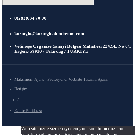
0(282)684 70 00
kurtoglu@kurtoglualuminyum.com
Velimeşe Organize Sanayi Bölgesi Mahallesi 224.Sk. No 6/1
Ergene 59930 / Tekirdağ / TÜRKİYE
Maksimum Ajans | Profesyonel Website Tasarım Ajansı
İletişim
/
Kalite Politikası
Web sitemizde size en iyi deneyimi sunabilmemiz için
çerezleri kullanıyoruz. Bu siteyi kullanmaya devam