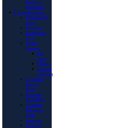
Toplumu
Hizmetleri
Üretim Prosesleri
Dökümhane
Hattı
Kalıphane
Ekstrüzyon
Hattı
Yüzey
İşlemler
Toz
Boya
Eloksal
Transfer
Kaplama
Isı Yalıtım
Bariyer
Hattı
Mekanik
İşlem Hattı
Otomatik
Paketleme
Hattı
Sevkiyat
Proses ve