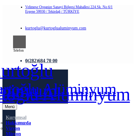
Velimeşe Organize Sanayi Bölgesi Mahallesi 224.Sk. No 6/1
Ergene 59930 / Tekirdağ / TÜRKİYE
kurtoglu@kurtoglualuminyum.com
Telefon
0(282)684 70 00
Menü
Kurumsal
Hakkımızda
Vizyon
Misyon