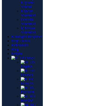
Kaplama
Sistemi
Küpeşte
Sistemleri
Denizlik
Sistemleri
İç Mekan
Sistemleri
Kataloglar/Broşürler
Proje Destek
Referanslar
Blog
İletişim
Türkçe
English
Deutsch
Français
Русский
Română