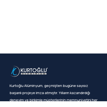
Kurtoğlu Alüminyum, geçmişten bugüne sayısız
başarılı projeye imza atmıştır. Yılların kazandırdığı
deneyim ve birikimle müşterilerinin memnuniyetini her