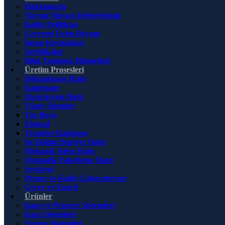
Hakkımızda
Vizyon Misyon Değerlerimiz
Kalite Politikası
Çevresel Ürün Beyanı
İnsan Kaynakları
Sertifikalar
Bilgi Toplumu Hizmetleri
Üretim Prosesleri
Dökümhane Hattı
Kalıphane
Ekstrüzyon Hattı
Yüzey İşlemler
Toz Boya
Eloksal
Transfer Kaplama
Isı Yalıtım Bariyer Hattı
Mekanik İşlem Hattı
Otomatik Paketleme Hattı
Sevkiyat
Proses ve Kalite Laboratuvarı
Çevre ve Enerji
Ürünler
Kapı ve Pencere Sistemleri
Kapı Sistemleri
Sürme Sistemleri