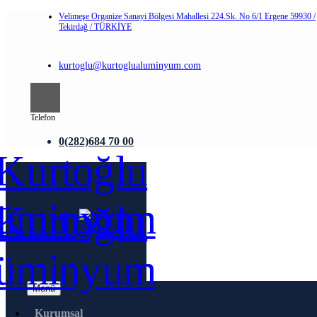
Velimeşe Organize Sanayi Bölgesi Mahallesi 224.Sk. No 6/1 Ergene 59930 /
Tekirdağ / TÜRKİYE
kurtoglu@kurtoglualuminyum.com
Telefon
0(282)684 70 00
Menü
Kurumsal