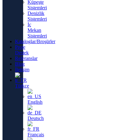
Küpeşte
Sistemleri
Denizlik
Sistemleri
İç
Mekan
Sistemleri
Kataloglar/Broşürler
Proje
Destek
Referanslar
Blog
İletişim
Türkçe
English
Deutsch
Français