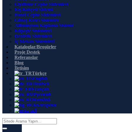
Giydirme Cephe Sistemleri
Kış Bahçesi Sistemi
Panel Cephe Sistemleri
Güneş Kırıcı Sistemler
Alüminyum Kaplama Sistemi
Küpeşte Sistemleri
Denizlik Sistemleri
İç Mekan Sistemleri
Kataloglar/Broşürler
Proje Destek
Referanslar
Blog
İletişim
Türkçe
English
Deutsch
Français
Русский
Română
Български
العربية