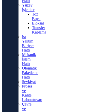
Hattı
Yüzey
İşlemler
Toz
Boya
Eloksal
Transfer
Kaplama
Isı
Yalıtım
Bariyer
Hattı
Mekanik
İşlem
Hattı
Otomatik
Paketleme
Hattı
Sevkiyat
Proses
ve
Kalite
Laboratuvarı
Çevre
ve