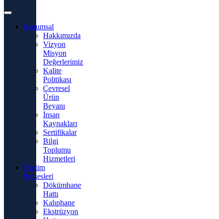
Kurumsal
Hakkımızda
Vizyon
Misyon
Değerlerimiz
Kalite
Politikası
Çevresel
Ürün
Beyanı
İnsan
Kaynakları
Sertifikalar
Bilgi
Toplumu
Hizmetleri
Üretim
Prosesleri
Dökümhane
Hattı
Kalıphane
Ekstrüzyon