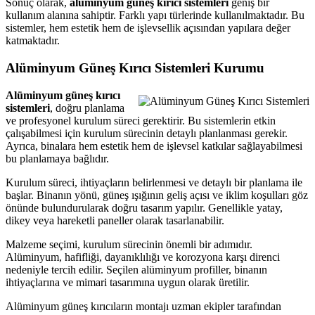
Sonuç olarak,
alüminyum güneş kırıcı sistemleri
geniş bir
kullanım alanına sahiptir. Farklı yapı türlerinde kullanılmaktadır. Bu
sistemler, hem estetik hem de işlevsellik açısından yapılara değer
katmaktadır.
Alüminyum Güneş Kırıcı Sistemleri Kurumu
Alüminyum güneş kırıcı
sistemleri
, doğru planlama
ve profesyonel kurulum süreci gerektirir. Bu sistemlerin etkin
çalışabilmesi için kurulum sürecinin detaylı planlanması gerekir.
Ayrıca, binalara hem estetik hem de işlevsel katkılar sağlayabilmesi
bu planlamaya bağlıdır.
Kurulum süreci, ihtiyaçların belirlenmesi ve detaylı bir planlama ile
başlar. Binanın yönü, güneş ışığının geliş açısı ve iklim koşulları göz
önünde bulundurularak doğru tasarım yapılır. Genellikle yatay,
dikey veya hareketli paneller olarak tasarlanabilir.
Malzeme seçimi, kurulum sürecinin önemli bir adımıdır.
Alüminyum, hafifliği, dayanıklılığı ve korozyona karşı direnci
nedeniyle tercih edilir. Seçilen alüminyum profiller, binanın
ihtiyaçlarına ve mimari tasarımına uygun olarak üretilir.
Alüminyum güneş kırıcıların montajı uzman ekipler tarafından