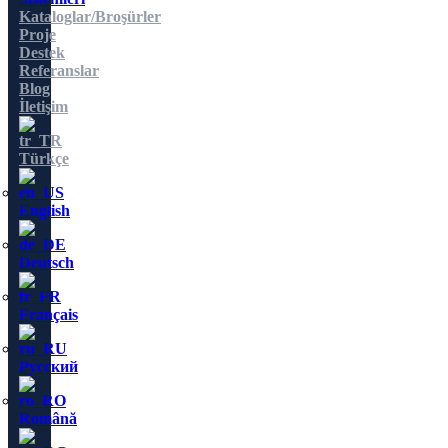
Kataloglar/Broşürler
Proje
Destek
Referanslar
Blog
İletişim
Türkçe
English
Deutsch
Français
Русский
Română