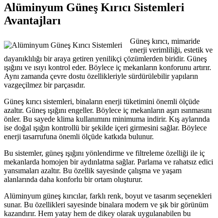
Alüminyum Güneş Kırıcı Sistemleri
Avantajları
Güneş kırıcı, mimaride
enerji verimliliği, estetik ve
dayanıklılığı bir araya getiren yenilikçi çözümlerden biridir. Güneş
ışığını ve ısıyı kontrol eder. Böylece iç mekanların konforunu artırır.
Aynı zamanda çevre dostu özellikleriyle sürdürülebilir yapıların
vazgeçilmez bir parçasıdır.
Güneş kırıcı sistemleri, binaların enerji tüketimini önemli ölçüde
azaltır. Güneş ışığını engeller. Böylece iç mekanların aşırı ısınmasını
önler. Bu sayede klima kullanımını minimuma indirir. Kış aylarında
ise doğal ışığın kontrollü bir şekilde içeri girmesini sağlar. Böylece
enerji tasarrufuna önemli ölçüde katkıda bulunur.
Bu sistemler, güneş ışığını yönlendirme ve filtreleme özelliği ile iç
mekanlarda homojen bir aydınlatma sağlar. Parlama ve rahatsız edici
yansımaları azaltır. Bu özellik sayesinde çalışma ve yaşam
alanlarında daha konforlu bir ortam oluşturur.
Alüminyum güneş kırıcılar, farklı renk, boyut ve tasarım seçenekleri
sunar. Bu özellikleri sayesinde binalara modern ve şık bir görünüm
kazandırır. Hem yatay hem de dikey olarak uygulanabilen bu