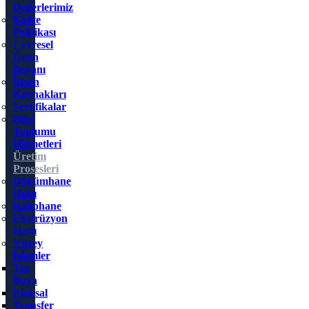
Değerlerimiz
Kalite
Politikası
Çevresel
Ürün
Beyanı
İnsan
Kaynakları
Sertifikalar
Bilgi
Toplumu
Hizmetleri
Üretim
Prosesleri
Dökümhane
Hattı
Kalıphane
Ekstrüzyon
Hattı
Yüzey
İşlemler
Toz
Boya
Eloksal
Transfer