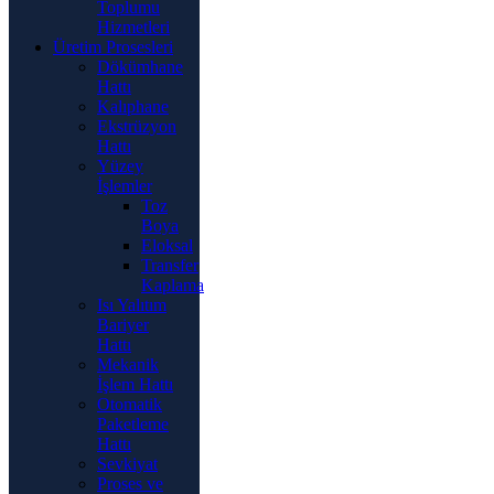
Toplumu
Hizmetleri
Üretim Prosesleri
Dökümhane
Hattı
Kalıphane
Ekstrüzyon
Hattı
Yüzey
İşlemler
Toz
Boya
Eloksal
Transfer
Kaplama
Isı Yalıtım
Bariyer
Hattı
Mekanik
İşlem Hattı
Otomatik
Paketleme
Hattı
Sevkiyat
Proses ve