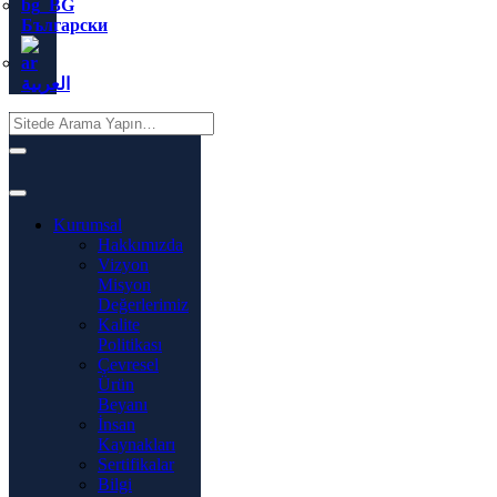
Български
العربية
Kurumsal
Hakkımızda
Vizyon
Misyon
Değerlerimiz
Kalite
Politikası
Çevresel
Ürün
Beyanı
İnsan
Kaynakları
Sertifikalar
Bilgi