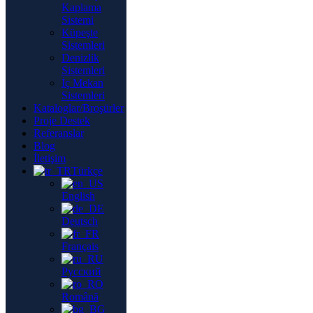
Kaplama
Sistemi
Küpeşte
Sistemleri
Denizlik
Sistemleri
İç Mekan
Sistemleri
Kataloglar/Broşürler
Proje Destek
Referanslar
Blog
İletişim
Türkçe
English
Deutsch
Français
Русский
Română