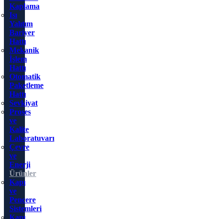
Kaplama
Isı
Yalıtım
Bariyer
Hattı
Mekanik
İşlem
Hattı
Otomatik
Paketleme
Hattı
Sevkiyat
Proses
ve
Kalite
Laboratuvarı
Çevre
ve
Enerji
Ürünler
Kapı
ve
Pencere
Sistemleri
Kapı