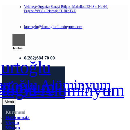
Velimeşe Organize Sanayi Bölgesi Mahallesi 224.Sk. No 6/1
Ergene 59930 / Tekirdağ / TÜRKİYE
kurtoglu@kurtoglualuminyum.com
Telefon
0(282)684 70 00
Menü
Kurumsal
Hakkımızda
Vizyon
Misyon