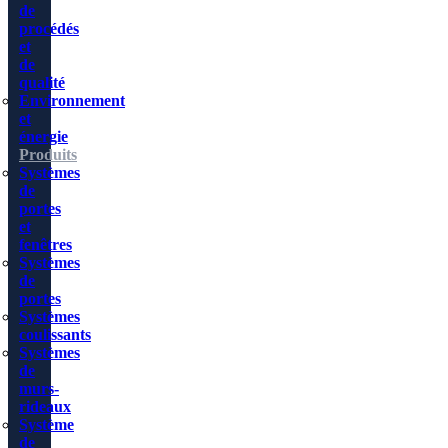
de
procédés
et
de
qualité
Environnement
et
énergie
Produits
Systèmes
de
portes
et
fenêtres
Systèmes
de
portes
Systèmes
coulissants
Systèmes
de
murs-
rideaux
Système
de