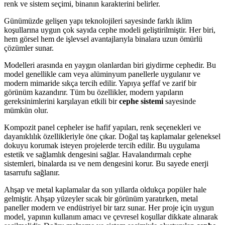
renk ve sistem seçimi, binanın karakterini belirler.
Günümüzde gelişen yapı teknolojileri sayesinde farklı iklim
koşullarına uygun çok sayıda cephe modeli geliştirilmiştir. Her biri,
hem görsel hem de işlevsel avantajlarıyla binalara uzun ömürlü
çözümler sunar.
Modelleri arasında en yaygın olanlardan biri giydirme cephedir. Bu
model genellikle cam veya alüminyum panellerle uygulanır ve
modern mimaride sıkça tercih edilir. Yapıya şeffaf ve zarif bir
görünüm kazandırır. Tüm bu özellikler, modern yapıların
gereksinimlerini karşılayan etkili bir
cephe sistemi
sayesinde
mümkün olur.
Kompozit panel cepheler ise hafif yapıları, renk seçenekleri ve
dayanıklılık özellikleriyle öne çıkar. Doğal taş kaplamalar geleneksel
dokuyu korumak isteyen projelerde tercih edilir. Bu uygulama
estetik ve sağlamlık dengesini sağlar. Havalandırmalı cephe
sistemleri, binalarda ısı ve nem dengesini korur. Bu sayede enerji
tasarrufu sağlanır.
Ahşap ve metal kaplamalar da son yıllarda oldukça popüler hale
gelmiştir. Ahşap yüzeyler sıcak bir görünüm yaratırken, metal
paneller modern ve endüstriyel bir tarz sunar. Her proje için uygun
model, yapının kullanım amacı ve çevresel koşullar dikkate alınarak