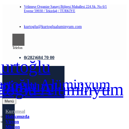
Velimeşe Organize Sanayi Bölgesi Mahallesi 224.Sk. No 6/1
Ergene 59930 / Tekirdağ / TÜRKİYE
kurtoglu@kurtoglualuminyum.com
Telefon
0(282)684 70 00
Menü
Kurumsal
Hakkımızda
Vizyon
Misyon