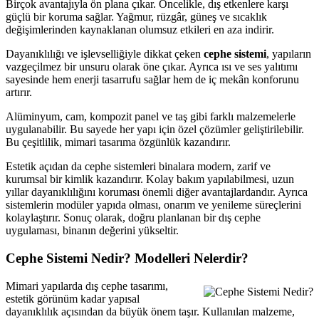
Birçok avantajıyla ön plana çıkar. Öncelikle, dış etkenlere karşı
güçlü bir koruma sağlar. Yağmur, rüzgâr, güneş ve sıcaklık
değişimlerinden kaynaklanan olumsuz etkileri en aza indirir.
Dayanıklılığı ve işlevselliğiyle dikkat çeken
cephe sistemi
, yapıların
vazgeçilmez bir unsuru olarak öne çıkar. Ayrıca ısı ve ses yalıtımı
sayesinde hem enerji tasarrufu sağlar hem de iç mekân konforunu
artırır.
Alüminyum, cam, kompozit panel ve taş gibi farklı malzemelerle
uygulanabilir. Bu sayede her yapı için özel çözümler geliştirilebilir.
Bu çeşitlilik, mimari tasarıma özgünlük kazandırır.
Estetik açıdan da cephe sistemleri binalara modern, zarif ve
kurumsal bir kimlik kazandırır. Kolay bakım yapılabilmesi, uzun
yıllar dayanıklılığını koruması önemli diğer avantajlardandır. Ayrıca
sistemlerin modüler yapıda olması, onarım ve yenileme süreçlerini
kolaylaştırır. Sonuç olarak, doğru planlanan bir dış cephe
uygulaması, binanın değerini yükseltir.
Cephe Sistemi Nedir? Modelleri Nelerdir?
Mimari yapılarda dış cephe tasarımı,
estetik görünüm kadar yapısal
dayanıklılık açısından da büyük önem taşır. Kullanılan malzeme,