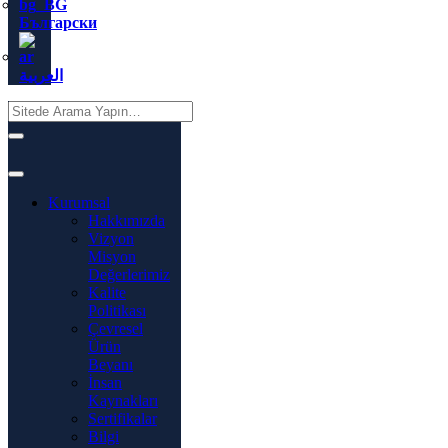
Български
العربية
Kurumsal
Hakkımızda
Vizyon
Misyon
Değerlerimiz
Kalite
Politikası
Çevresel
Ürün
Beyanı
İnsan
Kaynakları
Sertifikalar
Bilgi