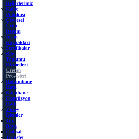
Değerlerimiz
Kalite
Politikası
Çevresel
Ürün
Beyanı
İnsan
Kaynakları
Sertifikalar
Bilgi
Toplumu
Hizmetleri
Üretim
Prosesleri
Dökümhane
Hattı
Kalıphane
Ekstrüzyon
Hattı
Yüzey
İşlemler
Toz
Boya
Eloksal
Transfer