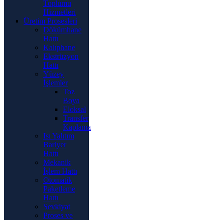
Toplumu
Hizmetleri
Üretim Prosesleri
Dökümhane
Hattı
Kalıphane
Ekstrüzyon
Hattı
Yüzey
İşlemler
Toz
Boya
Eloksal
Transfer
Kaplama
Isı Yalıtım
Bariyer
Hattı
Mekanik
İşlem Hattı
Otomatik
Paketleme
Hattı
Sevkiyat
Proses ve