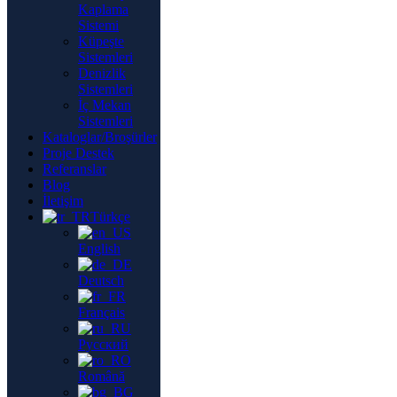
Kaplama
Sistemi
Küpeşte
Sistemleri
Denizlik
Sistemleri
İç Mekan
Sistemleri
Kataloglar/Broşürler
Proje Destek
Referanslar
Blog
İletişim
Türkçe
English
Deutsch
Français
Русский
Română