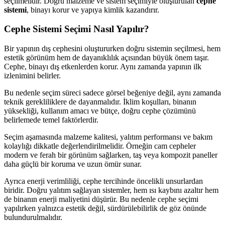
seçilmelidir. Doğru malzeme ve sistem seçimiyle oluşturulan
cephe
sistemi
, binayı korur ve yapıya kimlik kazandırır.
Cephe Sistemi Seçimi Nasıl Yapılır?
Bir yapının dış cephesini oluştururken doğru sistemin seçilmesi, hem
estetik görünüm hem de dayanıklılık açısından büyük önem taşır.
Cephe, binayı dış etkenlerden korur. Aynı zamanda yapının ilk
izlenimini belirler.
Bu nedenle seçim süreci sadece görsel beğeniye değil, aynı zamanda
teknik gerekliliklere de dayanmalıdır. İklim koşulları, binanın
yüksekliği, kullanım amacı ve bütçe, doğru cephe çözümünü
belirlemede temel faktörlerdir.
Seçim aşamasında malzeme kalitesi, yalıtım performansı ve bakım
kolaylığı dikkatle değerlendirilmelidir. Örneğin cam cepheler
modern ve ferah bir görünüm sağlarken, taş veya kompozit paneller
daha güçlü bir koruma ve uzun ömür sunar.
Ayrıca enerji verimliliği, cephe tercihinde öncelikli unsurlardan
biridir. Doğru yalıtım sağlayan sistemler, hem ısı kaybını azaltır hem
de binanın enerji maliyetini düşürür. Bu nedenle cephe seçimi
yapılırken yalnızca estetik değil, sürdürülebilirlik de göz önünde
bulundurulmalıdır.