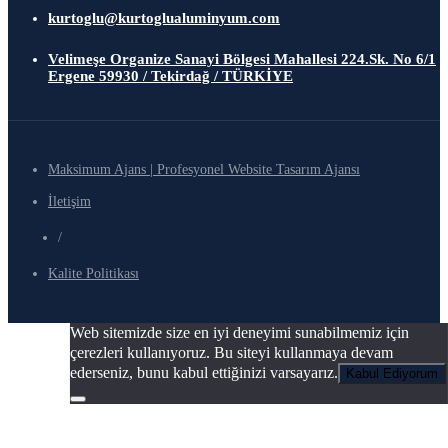
kurtoglu@kurtoglualuminyum.com
Velimeşe Organize Sanayi Bölgesi Mahallesi 224.Sk. No 6/1
Ergene 59930 / Tekirdağ / TÜRKİYE
Maksimum Ajans | Profesyonel Website Tasarım Ajansı
İletişim
/
Kalite Politikası
Web sitemizde size en iyi deneyimi sunabilmemiz için
çerezleri kullanıyoruz. Bu siteyi kullanmaya devam
ederseniz, bunu kabul ettiğinizi varsayarız.
Kabul Ediyorum