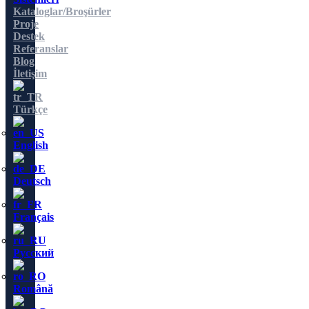
Kataloglar/Broşürler
Proje
Destek
Referanslar
Blog
İletişim
Türkçe
English
Deutsch
Français
Русский
Română