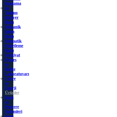
Kaplama
Isı
Yalıtım
Bariyer
Hattı
Mekanik
İşlem
Hattı
Otomatik
Paketleme
Hattı
Sevkiyat
Proses
ve
Kalite
Laboratuvarı
Çevre
ve
Enerji
Ürünler
Kapı
ve
Pencere
Sistemleri
Kapı