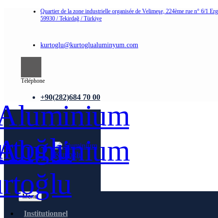
Quartier de la zone industrielle organisée de Velimeşe, 224ème rue n° 6/1 Er
59930 / Tekirdağ / Türkiye
kurtoglu@kurtoglualuminyum.com
Téléphone
+90(282)684 70 00
Menu
Institutionnel