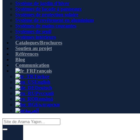
Système de jardin d'hiver
Systèmes de façade à panneaux
Systèmes de protection solaire
Système de revêtement en aluminium
Systèmes de mains courantes
Systèmes de seuil
Systèmes intérieurs
Catalogues/Brochures
Soutien au projet
Références
Blog
Communication
Français
Türkçe
English
Deutsch
Русский
Română
Български
العربية