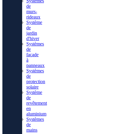
Systèmes
de
murs-
rideaux
Système
de
jardin
d'hiver
Systèmes
de
façade
à
panneaux
Systèmes
de
protection
solaire
Système
de
revêtement
en
aluminium
Systèmes
de
mains