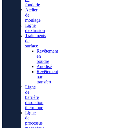
fonderie
Atelier
de
moulage
Ligne
d'extrusion
Traitements
de
surface
Revêtement
en
poudre
Anodisé
Revêtement
par
transfert
Ligne
de
barrière
d'isolation
thermique
Ligne
de
processus