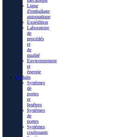
mécanique
Ligne
d'emballage
automatique
Expédition
Laboratoire
de
procédés
et
de
qualité
Environnement
et
énergie
Produits
Systèmes
de
portes
et
fenêtres
Systèmes
de
portes
Systèmes
coulissants