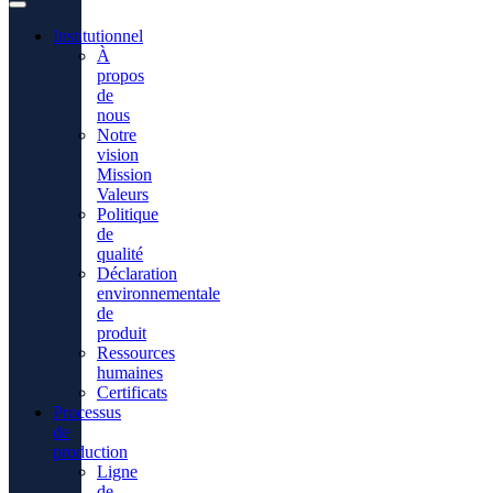
Institutionnel
À
propos
de
nous
Notre
vision
Mission
Valeurs
Politique
de
qualité
Déclaration
environnementale
de
produit
Ressources
humaines
Certificats
Processus
de
production
Ligne
de