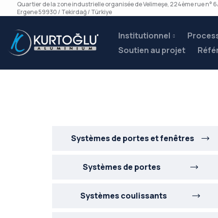
Quartier de la zone industrielle organisée de Velimeşe, 224ème rue n° 6
Ergene 59930 / Tekirdağ / Türkiye
Institutionnel
Process
Soutien au projet
Réfé
Systèmes de portes et fenêtres
Systèmes de portes
Systèmes coulissants