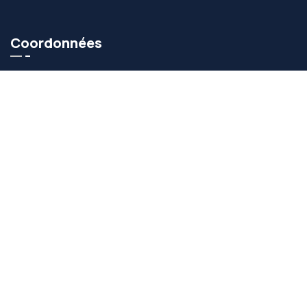
Coordonnées
+90 (282)684 70 00
kurtoglu@kurtoglualuminyum.com
Quartier de la zone industrielle organisée de
Velimeşe, 224ème rue n° 6/1 Ergene 59930 /
Tekirdağ / Türkiye