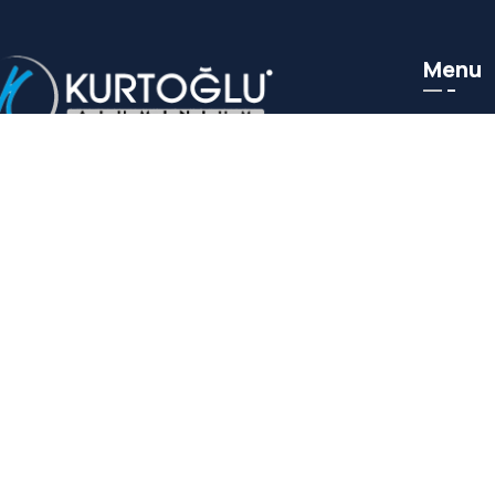
Menu
À propos
Kurtoğlu Aluminium a réalisé
Produit
d'innombrables projets réussis au fil de
Catalog
son histoire. Forte de nombreuses années
Soutien 
d'expérience et d'expertise, elle a toujours
assuré la satisfaction de ses clients.
Référen
Presse a
Blog
Communi