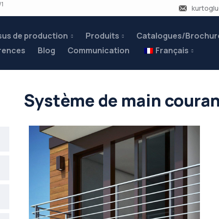
/1
kurtogl
us de production
Produits
Catalogues/Brochur
rences
Blog
Communication
Français
Système de main couran