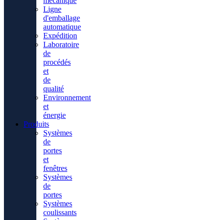
mécanique
Ligne
d'emballage
automatique
Expédition
Laboratoire
de
procédés
et
de
qualité
Environnement
et
énergie
Produits
Systèmes
de
portes
et
fenêtres
Systèmes
de
portes
Systèmes
coulissants