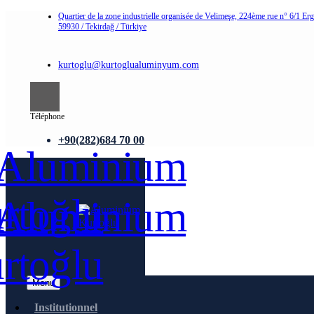
Quartier de la zone industrielle organisée de Velimeşe, 224ème rue n° 6/1 Er
59930 / Tekirdağ / Türkiye
kurtoglu@kurtoglualuminyum.com
Téléphone
+90(282)684 70 00
Menu
Institutionnel