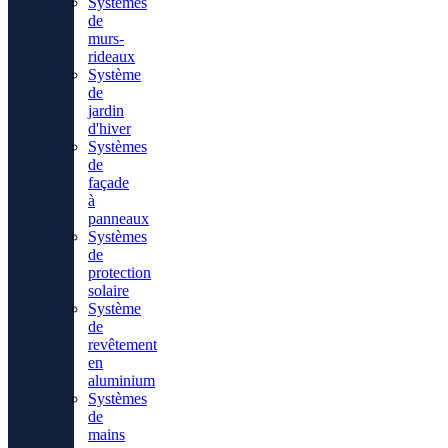
Systèmes
de
murs-
rideaux
Système
de
jardin
d'hiver
Systèmes
de
façade
à
panneaux
Systèmes
de
protection
solaire
Système
de
revêtement
en
aluminium
Systèmes
de
mains