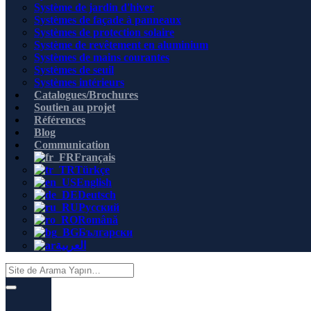
Système de jardin d'hiver
Systèmes de façade à panneaux
Systèmes de protection solaire
Système de revêtement en aluminium
Systèmes de mains courantes
Systèmes de seuil
Systèmes intérieurs
Catalogues/Brochures
Soutien au projet
Références
Blog
Communication
Français
Türkçe
English
Deutsch
Русский
Română
Български
العربية