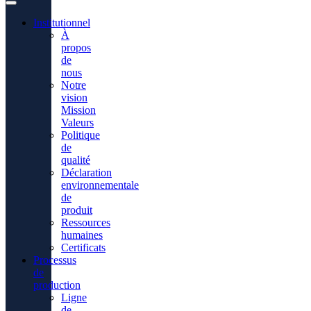
Institutionnel
À
propos
de
nous
Notre
vision
Mission
Valeurs
Politique
de
qualité
Déclaration
environnementale
de
produit
Ressources
humaines
Certificats
Processus
de
production
Ligne
de