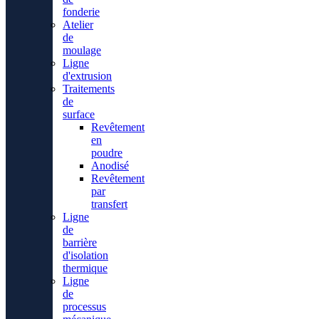
fonderie
Atelier
de
moulage
Ligne
d'extrusion
Traitements
de
surface
Revêtement
en
poudre
Anodisé
Revêtement
par
transfert
Ligne
de
barrière
d'isolation
thermique
Ligne
de
processus