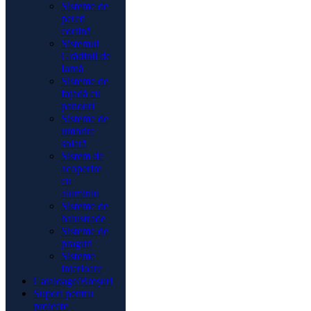
Sisteme de
pereți
cortină
Sistemul
Grădinii de
Iarnă
Sisteme de
fațadă cu
panouri
Sisteme de
umbrire
solară
Sistem de
acoperire
cu
aluminiu
Sisteme de
balustrade
Sisteme de
praguri
Sisteme
interioare
Cataloage/Broșuri
Suport pentru
proiecte