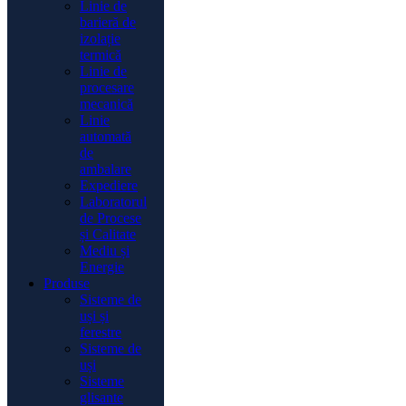
Linie de
barieră de
izolație
termică
Linie de
procesare
mecanică
Linie
automată
de
ambalare
Expediere
Laboratorul
de Procese
și Calitate
Mediu și
Energie
Produse
Sisteme de
uși și
ferestre
Sisteme de
uși
Sisteme
glisante