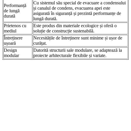
Cu sistemul său special de evacuare a condensului
Performanță
și canalul de condens, evacuarea apei este
de lungă
asigurată în siguranță și prezintă performanțe de
durată
lungă durată.
Prietenos cu
Este produs din materiale ecologice și oferă o
mediul
soluție de construcție sustenabilă.
Întreținere
Necesitățile de întreținere sunt minime și ușor de
ușoară
curățat.
Design
Datorită structurii sale modulare, se adaptează la
modular
proiecte arhitecturale flexibile și variate.