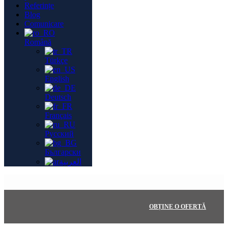
Referințe
Blog
Comunicare
Română
Türkçe
English
Deutsch
Français
Русский
Български
العربية
OBȚINE O OFERTĂ