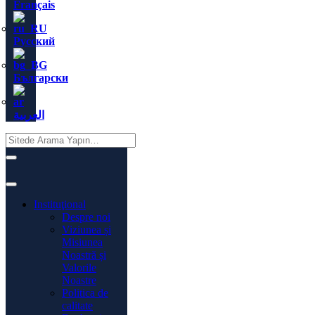
Français
Русский
Български
العربية
Instituţional
Despre noi
Viziunea și
Misiunea
Noastră și
Valorile
Noastre
Politica de
calitate