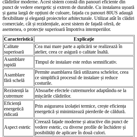
clădirilor moderne. Acest sistem constă din panouri eficiente din
punct de vedere energetic și extrem de durabile. Cu instalarea ușoară
și gama largă de opțiuni de culoare, fațada cu panouri 80US adaugă
flexibilitate și eleganță proiectelor arhitecturale. Utilizat atât în clădiri
comerciale, cât și rezidențiale, acest sistem de fațadă oferă, de
asemenea, o protecție superioară împotriva intemperiilor.
Caracteristică
Explicaţie
Calitate
Cea mai mare parte a aplicării se realizează în
superioară
atelier, ceea ce asigură o calitate înaltă.
Asamblare
Timpul de instalare este redus semnificativ.
rapidă
Permite asamblarea fără utilizarea schelelor, ceea
Asamblare
ce simplifică procesul de instalare și reduce
fără schelă
costurile.
Rezistență la
Absoarbe efectele cutremurelor adaptându-se la
cutremure
mișcările clădirilor.
Eficiență
Prin asigurarea izolației termice, crește eficiența
energetică
energetică și minimizează pierderile de căldură.
ridicată
Creează fațade moderne și atractive din punct de
Aspect estetic
vedere estetic, cu diverse profile de închidere și
posibilități de aplicare în două culori.