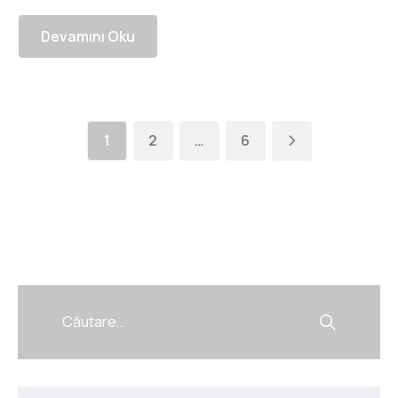
Devamını Oku
1
2
…
6