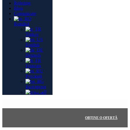
Referințe
Blog
Comunicare
Română
Türkçe
English
Deutsch
Français
Русский
Български
العربية
OBȚINE O OFERTĂ