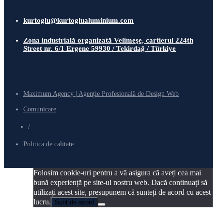
kurtoglu@kurtoglualuminium.com
Zona industrială organizată Velimeşe, cartierul 224th
Street nr. 6/1 Ergene 59930 / Tekirdağ / Türkiye
Maximum Agency | Agenție Profesională de Design Web
Comunicare
/
Politica de calitate
Folosim cookie-uri pentru a vă asigura că aveți cea mai
bună experiență pe site-ul nostru web. Dacă continuați să
utilizați acest site, presupunem că sunteți de acord cu acest
lucru.
Sunt de acord