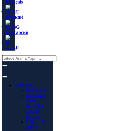
Français
Русский
Български
العربية
Instituţional
Despre noi
Viziunea și
Misiunea
Noastră și
Valorile
Noastre
Politica de
calitate