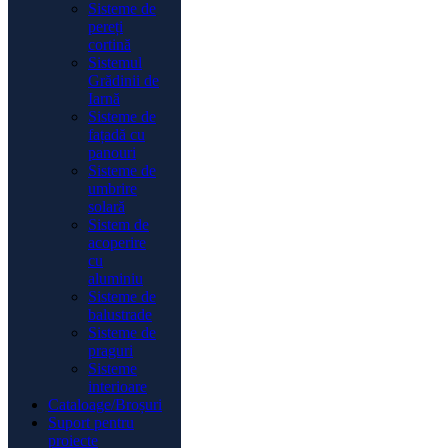
Sisteme de
pereți
cortină
Sistemul
Grădinii de
Iarnă
Sisteme de
fațadă cu
panouri
Sisteme de
umbrire
solară
Sistem de
acoperire
cu
aluminiu
Sisteme de
balustrade
Sisteme de
praguri
Sisteme
interioare
Cataloage/Broșuri
Suport pentru
proiecte