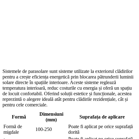
Sistemele de parasolare sunt sisteme utilizate la exteriorul clădirilor
pentru a crește eficiența energetică prin blocarea pătrunderii luminii
solare directe în spațiile interioare. Aceste sisteme reglează
temperatura interioară, reduc costurile cu energia și oferă un spațiu
de locuit confortabil. Oferind soluții estetice și funcționale, acestea
reprezintă o alegere ideală atât pentru clădirile rezidențiale, cât și
pentru cele comerciale.
Dimensiuni
Formă
Suprafața de aplicare
(mm)
Formă de
Poate fi aplicat pe orice suprafață
100-250
migdale
dorită
Poate fi aplicat pe orice suprafață