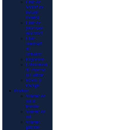
Linie de
barieră de
izolație
termică
Linie de
procesare
mecanică
Linie
automată
de
ambalare
Expediere
Laboratorul
de Procese
și Calitate
Mediu și
Energie
Produse
Sisteme de
uși și
ferestre
Sisteme de
uși
Sisteme
glisante