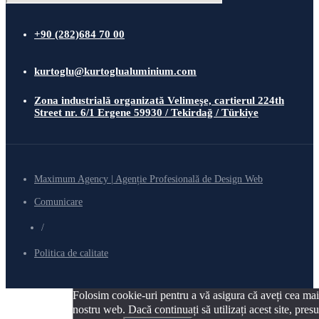
+90 (282)684 70 00
kurtoglu@kurtoglualuminium.com
Zona industrială organizată Velimeşe, cartierul 224th
Street nr. 6/1 Ergene 59930 / Tekirdağ / Türkiye
Maximum Agency | Agenție Profesională de Design Web
Comunicare
/
Politica de calitate
Folosim cookie-uri pentru a vă asigura că aveți cea mai
nostru web. Dacă continuați să utilizați acest site, pre