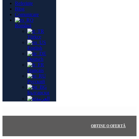
Referințe
Blog
Comunicare
Română
Türkçe
English
Deutsch
Français
Русский
Български
العربية
OBȚINE O OFERTĂ