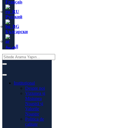
Français
Русский
Български
العربية
Instituţional
Despre noi
Viziunea și
Misiunea
Noastră și
Valorile
Noastre
Politica de
calitate