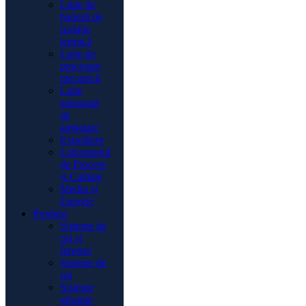
Linie de
barieră de
izolație
termică
Linie de
procesare
mecanică
Linie
automată
de
ambalare
Expediere
Laboratorul
de Procese
și Calitate
Mediu și
Energie
Produse
Sisteme de
uși și
ferestre
Sisteme de
uși
Sisteme
glisante