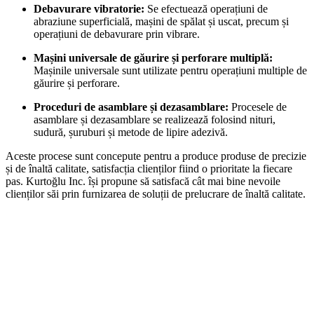
Debavurare vibratorie:
Se efectuează operațiuni de
abraziune superficială, mașini de spălat și uscat, precum și
operațiuni de debavurare prin vibrare.
Mașini universale de găurire și perforare multiplă:
Mașinile universale sunt utilizate pentru operațiuni multiple de
găurire și perforare.
Proceduri de asamblare și dezasamblare:
Procesele de
asamblare și dezasamblare se realizează folosind nituri,
sudură, șuruburi și metode de lipire adezivă.
Aceste procese sunt concepute pentru a produce produse de precizie
și de înaltă calitate, satisfacția clienților fiind o prioritate la fiecare
pas. Kurtoğlu Inc. își propune să satisfacă cât mai bine nevoile
clienților săi prin furnizarea de soluții de prelucrare de înaltă calitate.