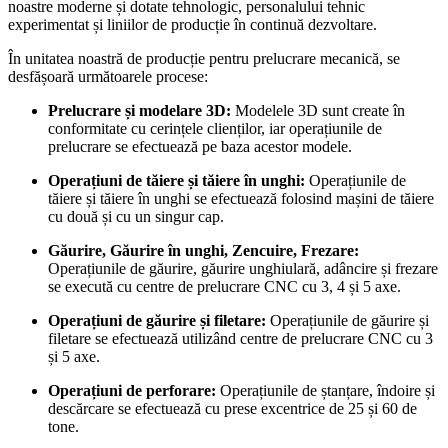
noastre moderne și dotate tehnologic, personalului tehnic
experimentat și liniilor de producție în continuă dezvoltare.
În unitatea noastră de producție pentru prelucrare mecanică, se
desfășoară următoarele procese:
Prelucrare și modelare 3D:
Modelele 3D sunt create în
conformitate cu cerințele clienților, iar operațiunile de
prelucrare se efectuează pe baza acestor modele.
Operațiuni de tăiere și tăiere în unghi:
Operațiunile de
tăiere și tăiere în unghi se efectuează folosind mașini de tăiere
cu două și cu un singur cap.
Găurire, Găurire în unghi, Zencuire, Frezare:
Operațiunile de găurire, găurire unghiulară, adâncire și frezare
se execută cu centre de prelucrare CNC cu 3, 4 și 5 axe.
Operațiuni de găurire și filetare:
Operațiunile de găurire și
filetare se efectuează utilizând centre de prelucrare CNC cu 3
și 5 axe.
Operațiuni de perforare:
Operațiunile de ștanțare, îndoire și
descărcare se efectuează cu prese excentrice de 25 și 60 de
tone.