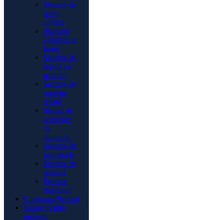
Sisteme de
pereți
cortină
Sistemul
Grădinii de
Iarnă
Sisteme de
fațadă cu
panouri
Sisteme de
umbrire
solară
Sistem de
acoperire
cu
aluminiu
Sisteme de
balustrade
Sisteme de
praguri
Sisteme
interioare
Cataloage/Broșuri
Suport pentru
proiecte