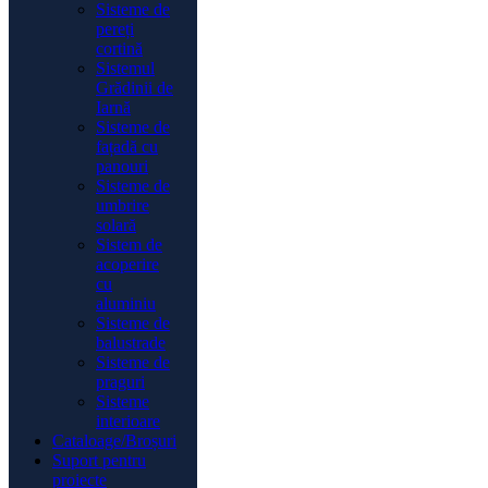
Sisteme de
pereți
cortină
Sistemul
Grădinii de
Iarnă
Sisteme de
fațadă cu
panouri
Sisteme de
umbrire
solară
Sistem de
acoperire
cu
aluminiu
Sisteme de
balustrade
Sisteme de
praguri
Sisteme
interioare
Cataloage/Broșuri
Suport pentru
proiecte