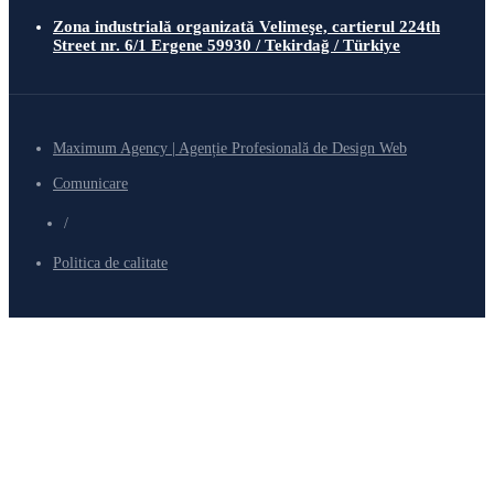
Zona industrială organizată Velimeşe, cartierul 224th
Street nr. 6/1 Ergene 59930 / Tekirdağ / Türkiye
Maximum Agency | Agenție Profesională de Design Web
Comunicare
/
Politica de calitate