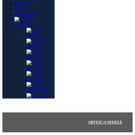
Referințe
Blog
Comunicare
Română
Türkçe
English
Deutsch
Français
Русский
Български
العربية
OBȚINE O OFERTĂ