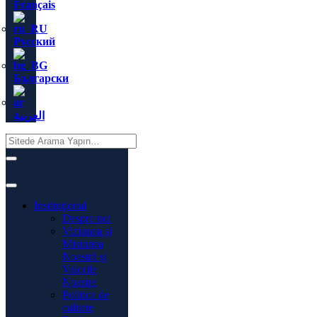
Français
Русский
Български
العربية
Instituţional
Despre noi
Viziunea și
Misiunea
Noastră și
Valorile
Noastre
Politica de
calitate