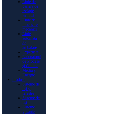
Linie de
barieră de
izolație
termică
Linie de
procesare
mecanică
Linie
automată
de
ambalare
Expediere
Laboratorul
de Procese
și Calitate
Mediu și
Energie
Produse
Sisteme de
uși și
ferestre
Sisteme de
uși
Sisteme
glisante