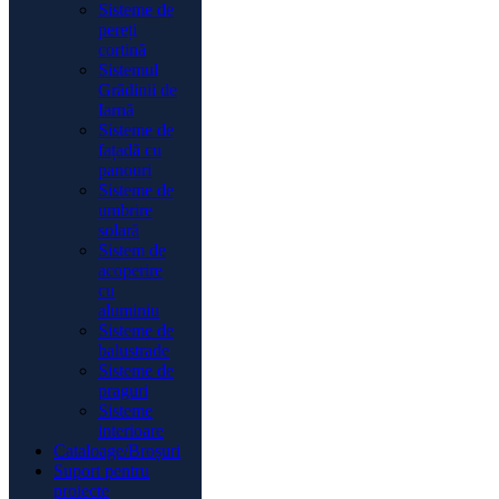
Sisteme de
pereți
cortină
Sistemul
Grădinii de
Iarnă
Sisteme de
fațadă cu
panouri
Sisteme de
umbrire
solară
Sistem de
acoperire
cu
aluminiu
Sisteme de
balustrade
Sisteme de
praguri
Sisteme
interioare
Cataloage/Broșuri
Suport pentru
proiecte