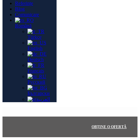
Referințe
Blog
Comunicare
Română
Türkçe
English
Deutsch
Français
Русский
Български
العربية
OBȚINE O OFERTĂ