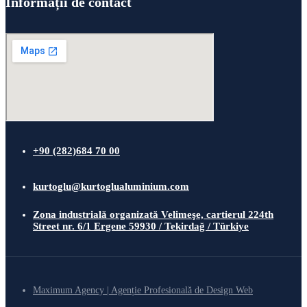
Informații de contact
+90 (282)684 70 00
kurtoglu@kurtoglualuminium.com
Zona industrială organizată Velimeşe, cartierul 224th
Street nr. 6/1 Ergene 59930 / Tekirdağ / Türkiye
Maximum Agency | Agenție Profesională de Design Web