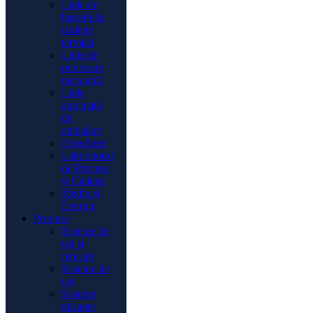
Linie de
barieră de
izolație
termică
Linie de
procesare
mecanică
Linie
automată
de
ambalare
Expediere
Laboratorul
de Procese
și Calitate
Mediu și
Energie
Produse
Sisteme de
uși și
ferestre
Sisteme de
uși
Sisteme
glisante