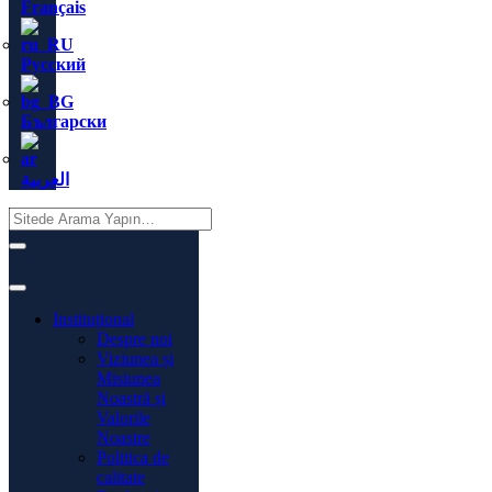
Français
Русский
Български
العربية
Instituţional
Despre noi
Viziunea și
Misiunea
Noastră și
Valorile
Noastre
Politica de
calitate