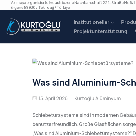
Velimeşe organisierte Industriezone Nachbarschaft 224. Straße Nr. 6/1
Ergene 59930 / Tekirdağ / Türkiye
Institutioneller
Produ
Projektunterstützung
Was sind Aluminium-Sch
15. April 2026
Schiebetürsysteme sind in modernen Gebäuden
benutzerfreundlich. Große Glasflächen sorge
„Was sind Aluminium-Schiebetürsysteme?“ Di